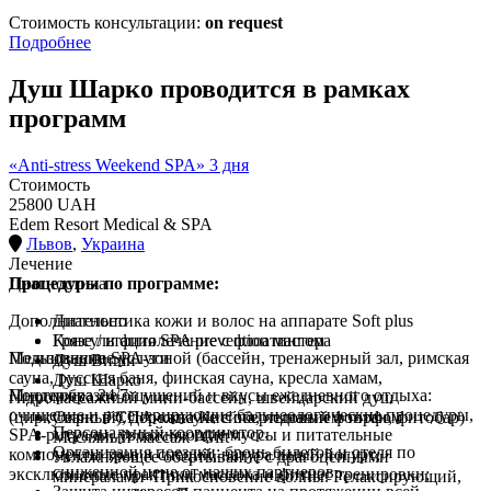
Стоимость консультации:
on request
Подробнее
Душ Шарко проводится в рамках
программ
«Anti-stress Weekend SPA» 3 дня
Стоимость
25800 UAH
Edem Resort Medical & SPA
Львов
,
Украина
Лечение
Процедуры по программе:
Диагностика
Дополнительно
Диагностика кожи и волос на аппарате Soft plus
Грязе / и фитолечение с флоатингом
Консультация SPA prevention мастера
Пользование SPA-зоной (бассейн, тренажерный зал, римская
Медицинские услуги
Душ Виши
сауна, русская баня, финская сауна, кресла хамам,
Душ Шарко
Многообразие ощущений и вкусы ежедневного отдыха:
Поддержка 24/7
гидромассажный мини-бассейн, швейцарский душ
очищение и регенерирующие бальнеологические процедуры,
(циркулярный), дорожка Кнейпа, ледовый фонтан, фитобар)
Сеанс в СПА-капсуле с обертыванием торфом
Персональный координатор.
SPA-ритуалы, увлажняющие муссы и питательные
Масляный массаж "Gift"
Организация поездки: бронь билетов и отеля по
компоненты трав и специй, натуральный йогурт;
Увлажняющее обертывание с драгоценными
сниженной цене от наших партнеров.
эксклюзивные практики массажа и фитнес тренировки;
минералами Прикосновение волны. Релаксирующий,