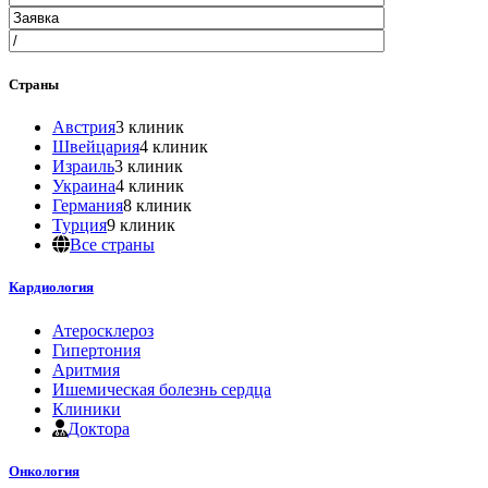
Страны
Австрия
3 клиник
Швейцария
4 клиник
Израиль
3 клиник
Украина
4 клиник
Германия
8 клиник
Турция
9 клиник
Все страны
Кардиология
Атеросклероз
Гипертония
Аритмия
Ишемическая болезнь сердца
Клиники
Доктора
Онкология