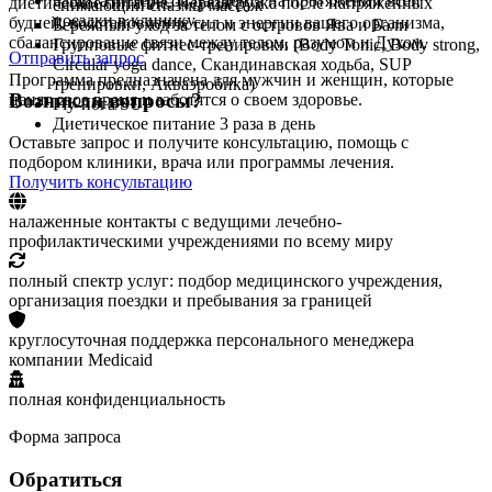
Защита интересов пациента на протяжении всей
диетическое питание. Перезагрузка после напряженных
снимающий спазмы массаж
поездки в клинику.
будней, восстановление сил и энергии вашего организма,
Бережный уход за телом с островов Ява и Бали
сбалансирование связи между телом, разумом и Духом.
Групповые фитнес-тренировки (Body Tonic, Body strong,
Отправить запрос
Circular yoga dance, Скандинавская ходьба, SUP
Программа предназначена для мужчин и женщин, которые
тренировки, Акваэробика)
Возникли вопросы?
ценят свое время и заботятся о своем здоровье.
Fly-йога/SUP
Диетическое питание 3 раза в день
Оставьте запрос и получите консультацию, помощь с
подбором клиники, врача или программы лечения.
Получить консультацию
налаженные контакты с ведущими лечебно-
профилактическими учреждениями по всему миру
полный спектр услуг: подбор медицинского учреждения,
организация поездки и пребывания за границей
круглосуточная поддержка персонального менеджера
компании Medicaid
полная конфиденциальность
Форма запроса
Обратиться