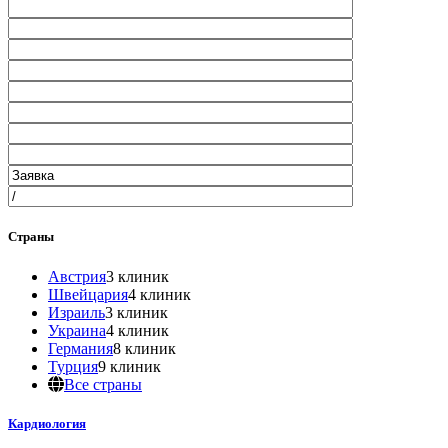
Страны
Австрия
3 клиник
Швейцария
4 клиник
Израиль
3 клиник
Украина
4 клиник
Германия
8 клиник
Турция
9 клиник
Все страны
Кардиология