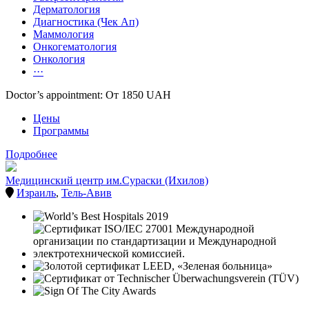
Дерматология
Диагностика (Чек Ап)
Маммология
Онкогематология
Онкология
···
Doctor’s appointment: От 1850 UAH
Цены
Программы
Подробнее
Медицинский центр им.Сураски (Ихилов)
Израиль
,
Тель-Авив