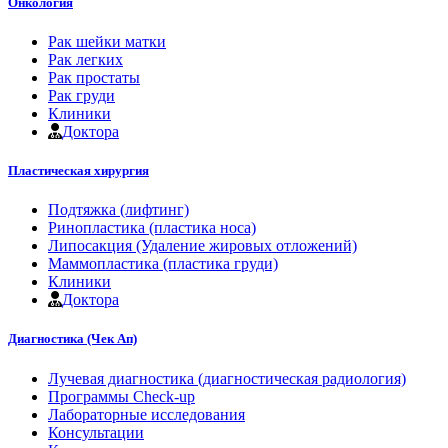
Онкология
Рак шейки матки
Рак легких
Рак простаты
Рак груди
Клиники
Доктора
Пластическая хирургия
Подтяжка (лифтинг)
Ринопластика (пластика носа)
Липосакция (Удаление жировых отложений)
Маммопластика (пластика груди)
Клиники
Доктора
Диагностика (Чек Ап)
Лучевая диагностика (диагностическая радиология)
Программы Check-up
Лабораторные исследования
Консультации