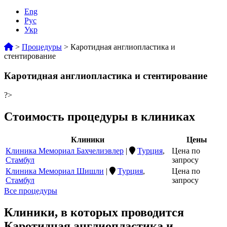
Eng
Рус
Укр
>
Процедуры
>
Каротидная англиопластика и
стентирование
Каротидная англиопластика и стентирование
?>
Стоимость процедуры в клиниках
Клиники
Цены
Клиника Мемориал Бахчелиэвлер
|
Турция
,
Цена по
Стамбул
запросу
Клиника Мемориал Шишли
|
Турция
,
Цена по
Стамбул
запросу
Все процедуры
Клиники, в которых проводится
Каротидная англиопластика и