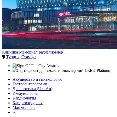
Клиника Мемориал Бахчелиэвлер
Турция
,
Стамбул
Акушерство и гинекология
Гастроэнтерология
Диагностика (Чек Ап)
Иммунология
Кардиология
Кардиохирургия
Маммология
···