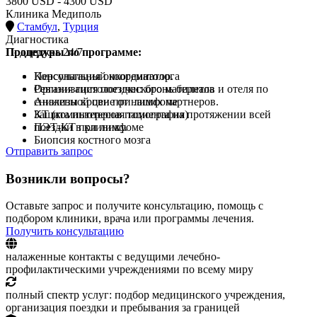
3800 USD - 4300 USD
Клиника Медиполь
Стамбул
,
Турция
Диагностика
Процедуры по программе:
Поддержка 24/7
Консультация онкогематолога
Персональный координатор.
Ревизия гистологического материала
Организация поездки: бронь билетов и отеля по
Анализы крови при лимфоме
сниженной цене от наших партнеров.
КТ (компьютерная томография)
Защита интересов пациента на протяжении всей
ПЭТ-КТ при лимфоме
поездки в клинику.
Биопсия костного мозга
Отправить запрос
Возникли вопросы?
Оставьте запрос и получите консультацию, помощь с
подбором клиники, врача или программы лечения.
Получить консультацию
налаженные контакты с ведущими лечебно-
профилактическими учреждениями по всему миру
полный спектр услуг: подбор медицинского учреждения,
организация поездки и пребывания за границей