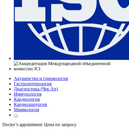
Акушерство и гинекология
Гастроэнтерология
Диагностика (Чек Ап)
Иммунология
Кардиология
Кардиохирургия
Маммология
···
Doctor’s appointment: Цена по запросу