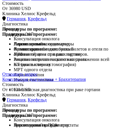
Стоимость
От 36980 USD
Клиника Хелиос Крефельд
Германия
,
Крефельд
Диагностика
Процедуры по программе:
Лечение
Процедуры по программе:
Поддержка 24/7
Консультация онколога
Анализ крови на онкомаркеры
Ларингэктомия
Персональный координатор.
Анализ крови биохимический
Химиотерапия
Организация поездки: бронь билетов и отеля по
УЗИ
Лучевая терапия при раке гортани
сниженной цене от наших партнеров.
Ревизия гистологического материала
Защита интересов пациента на протяжении всей
КТ (компьютерная томография)
поездки в клинику.
МРТ одного отдела
Отправить запрос
Ларингоскопия
Комплексная диагностика + Брахитерапия
Иммуногистохимия
Стоимость
От 10130 USD
Комплексная диагностика при раке гортани
Клиника Хелиос Крефельд
Германия
,
Крефельд
Диагностика
Процедуры по программе:
Лечение
Процедуры по программе:
Поддержка 24/7
Консультация онколога
Анализ крови на ПСА
Брахитерапия при раке простаты
Персональный координатор.