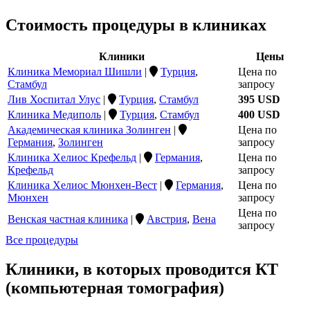
Стоимость процедуры в клиниках
Клиники
Цены
Клиника Мемориал Шишли
|
Турция
,
Цена по
Стамбул
запросу
Лив Хоспитал Улус
|
Турция
,
Стамбул
395 USD
Клиника Медиполь
|
Турция
,
Стамбул
400 USD
Академическая клиника Золинген
|
Цена по
Германия
,
Золинген
запросу
Клиника Хелиос Крефельд
|
Германия
,
Цена по
Крефельд
запросу
Клиника Хелиос Мюнхен-Вест
|
Германия
,
Цена по
Мюнхен
запросу
Цена по
Венская частная клиника
|
Австрия
,
Вена
запросу
Все процедуры
Клиники, в которых проводится КТ
(компьютерная томография)