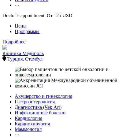
···
Doctor’s appointment: От 125 USD
Цены
Программы
Подробнее
Клиника Медиполь
Турция
,
Стамбул
Акушерство и гинекология
Гастроэнтерология
Диагностика (Чек Ап)
Инфекционные болезни
Кардиология
Кардиохирургия
Маммология
···