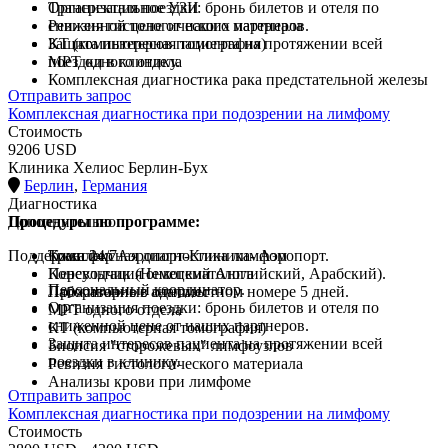
Трансректальное УЗИ
Организация поездки: бронь билетов и отеля по
Ревизия гистологического материала
сниженной цене от наших партнеров.
КТ (компьютерная томография)
Защита интересов пациента на протяжении всей
МРТ одного отдела
поездки в клинику.
Комплексная диагностика рака предстательной железы
Отправить запрос
Комплексная диагностика при подозрении на лимфому
Стоимость
9206 USD
Клиника Хелиос Берлин-Бух
Берлин
,
Германия
Диагностика
Процедуры по программе:
Дополнительно
Поддержка 24/7
Комплексная диагностика лимфом
Трансфер Аэропорт-Клиника- Аэропорт.
Консультация онкогематолога
Переводчик (Немецкий Английский, Арабский).
Персональный координатор.
Лабораторные анализы
Проживание в одноместном номере 5 дней.
Организация поездки: бронь билетов и отеля по
МРТ одного отдела
сниженной цене от наших партнеров.
КТ (компьютерная томография)
Защита интересов пациента на протяжении всей
Биопсия "сторожевых" лимфоузлов
поездки в клинику.
Ревизия гистологического материала
Анализы крови при лимфоме
Отправить запрос
Комплексная диагностика при подозрении на лимфому
Стоимость