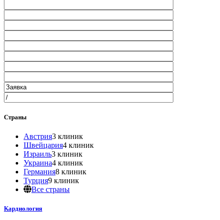
Страны
Австрия
3 клиник
Швейцария
4 клиник
Израиль
3 клиник
Украина
4 клиник
Германия
8 клиник
Турция
9 клиник
Все страны
Кардиология