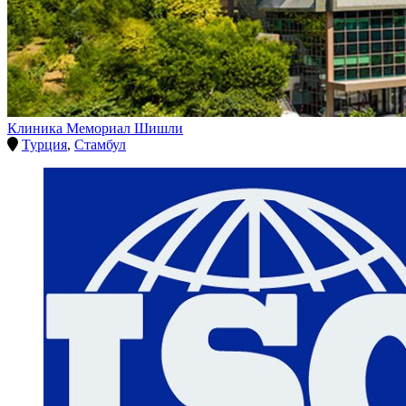
Клиника Мемориал Шишли
Турция
,
Стамбул