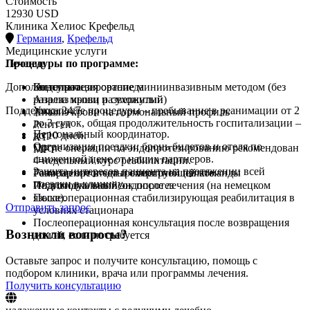
Стоимость
12930 USD
Клиника Хелиос Крефельд
Германия
,
Крефельд
Медицинские услуги
Процедуры по программе:
Лечение
Дополнительно
Консультация ортопеда
Эндопротезирование миниинвазивным методом (без
Анализ крови развернутый
разреза мышц и сухожилий)
Поддержка 24/7
Уход после процедуры – пребывание в реанимации от 2
Анализ крови на гормональный профиль
до 3 суток, общая продолжительность госпитализации –
Рентген
Персональный координатор.
до 10 дней.
КТ
Организация поездки: бронь билетов и отеля по
После операции по эндопротезированию рекомендован
МРТ
сниженной цене от наших партнеров.
4-недельный курс реабилитации.
Защита интересов пациента на протяжении всей
Гонорар ортопеда и оперирующей команды
Размещение в четырехместной палате.
поездки в клинику.
Индивидуальный эндопротез
Подготовка выписок после лечения (на немецком
Послеоперационная стабилизирующая реабилитация в
языке).
Отправить запрос
условиях стационара
Послеоперационная консультация после возвращения
Возникли вопросы?
домой, если потребуется
Оставьте запрос и получите консультацию, помощь с
подбором клиники, врача или программы лечения.
Получить консультацию