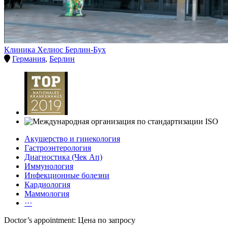
Клиника Хелиос Берлин-Бух
Германия
,
Берлин
Акушерство и гинекология
Гастроэнтерология
Диагностика (Чек Ап)
Иммунология
Инфекционные болезни
Кардиология
Маммология
···
Doctor’s appointment: Цена по запросу