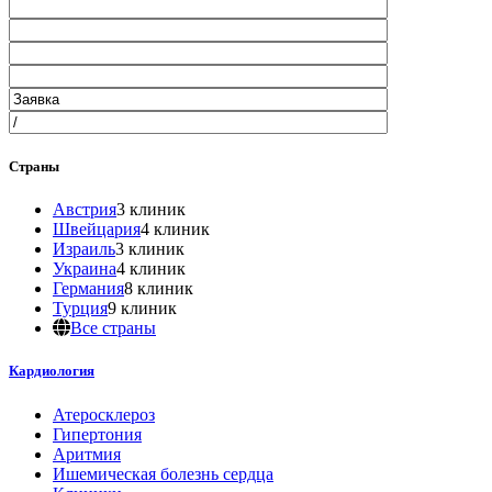
Страны
Австрия
3 клиник
Швейцария
4 клиник
Израиль
3 клиник
Украина
4 клиник
Германия
8 клиник
Турция
9 клиник
Все страны
Кардиология
Атеросклероз
Гипертония
Аритмия
Ишемическая болезнь сердца