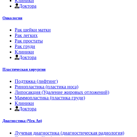
Клиники
Доктора
Онкология
Рак шейки матки
Рак легких
Рак простаты
Рак груди
Клиники
Доктора
Пластическая хирургия
Подтяжка (лифтинг)
Ринопластика (пластика носа)
Липосакция (Удаление жировых отложений)
Маммопластика (пластика груди)
Клиники
Доктора
Диагностика (Чек Ап)
Лучевая диагностика (диагностическая радиология)