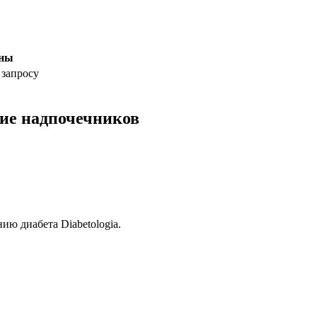
ны
 запросу
ние надпочечников