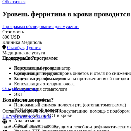
Обратиться
Уровень ферритина в крови проводится
Программа обследования для мужчин
Стоимость
800 USD
Клиника Медиполь
Стамбул
,
Турция
Медицинские услуги
Процедуры по программе:
Поддержка 24/7
Консультация уролога
Персональный координатор.
Консультация терапевта
Организация поездки: бронь билетов и отеля по сниженн
Консультация офтальмолога
Защита интересов пациента на протяжении всей поездки 
Консультация отоларинголога
Отправить запрос
Консультация стоматолога
ЭКГ
Возникли вопросы?
Эхокардиография
Панорамный снимок полости рта (ортопантомограмма)
УЗИ брюшной полости
Оставьте запрос и получите консультацию, помощь с подбором
Уровень АЛТ и АСТ в крови
Получить консультацию
Анализ мочи
Общий анализ крови
налаженные контакты с ведущими лечебно-профилактическим