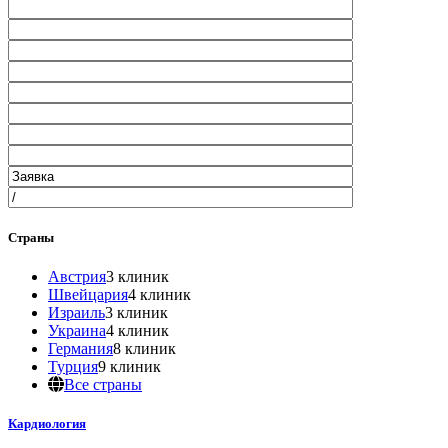
Страны
Австрия
3 клиник
Швейцария
4 клиник
Израиль
3 клиник
Украина
4 клиник
Германия
8 клиник
Турция
9 клиник
Все страны
Кардиология