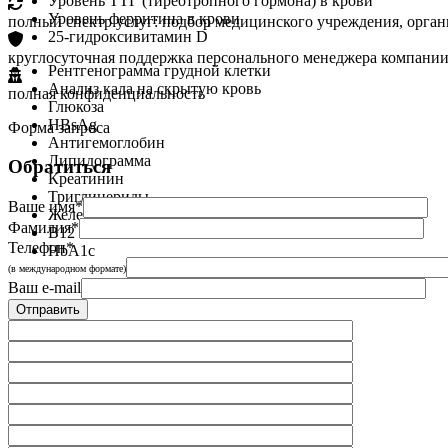
Уровень ТТГ (тиреотропного гормона) в крови
Уровень ферритина в крови
полный спектр услуг: подбор медицинского учреждения, орган
25-гидроксивитамин D
круглосуточная поддержка персонального менеджера компании
Рентгенограмма грудной клетки
Анализ кала на скрытую кровь
полная конфиденциальность
Глюкоза
HBsAg
Форма запроса
Антигемоглобин
Липидограмма
Обратиться
Креатинин
Триглицериды
Ваше имя*
Железо
Фамилия*
B12
Телефон*
HbA1c
(в международном формате)
Ваш e-mail