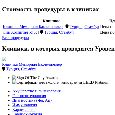
Стоимость процедуры в клиниках
Клиники
Це
Клиника Мемориал Бахчелиэвлер
|
Турция
,
Стамбул
Цена по
Лив Хоспитал Улус
|
Турция
,
Стамбул
Цена по
Все процедуры
Клиники, в которых проводится Уровен
Клиника Мемориал Бахчелиэвлер
Турция
,
Стамбул
Акушерство и гинекология
Гастроэнтерология
Диагностика (Чек Ап)
Иммунология
Кардиология
Кардиохирургия