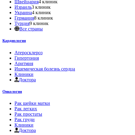
Швейцария
4 клиник
Израиль
3 клиник
Украина
4 клиник
Германия
8 клиник
Турция
9 клиник
Все страны
Кардиология
Атеросклероз
Гипертония
Аритмия
Ишемическая болезнь сердца
Клиники
Доктора
Онкология
Рак шейки матки
Рак легких
Рак простаты
Рак груди
Клиники
Доктора