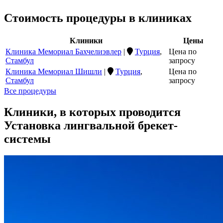
Стоимость процедуры в клиниках
Клиники
Цены
Клиника Мемориал Бахчелиэвлер
|
Турция
,
Цена по
Стамбул
запросу
Клиника Мемориал Шишли
|
Турция
,
Цена по
Стамбул
запросу
Все процедуры
Клиники, в которых проводится
Установка лингвальной брекет-
системы