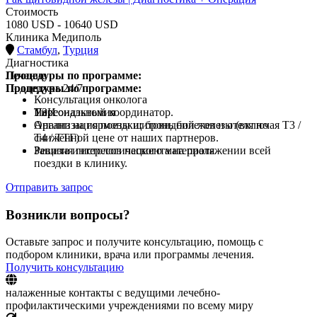
Стоимость
1080 USD - 10640 USD
Клиника Медиполь
Стамбул
,
Турция
Диагностика
Процедуры по программе:
Лечение
Процедуры по программе:
Поддержка 24/7
Консультация онколога
УЗИ
Тиреоидэктомия
Персональный координатор.
Анализ на гормоны щитовидной железы (включая Т3 /
Организация поездки: бронь билетов и отеля по
Т4 / ТТГ)
сниженной цене от наших партнеров.
Ревизия гистологического материала
Защита интересов пациента на протяжении всей
поездки в клинику.
Отправить запрос
Возникли вопросы?
Оставьте запрос и получите консультацию, помощь с
подбором клиники, врача или программы лечения.
Получить консультацию
налаженные контакты с ведущими лечебно-
профилактическими учреждениями по всему миру