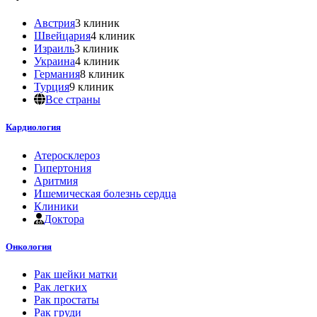
Австрия
3 клиник
Швейцария
4 клиник
Израиль
3 клиник
Украина
4 клиник
Германия
8 клиник
Турция
9 клиник
Все страны
Кардиология
Атеросклероз
Гипертония
Аритмия
Ишемическая болезнь сердца
Клиники
Доктора
Онкология
Рак шейки матки
Рак легких
Рак простаты
Рак груди