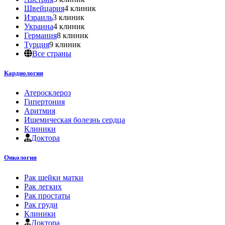
Швейцария
4 клиник
Израиль
3 клиник
Украина
4 клиник
Германия
8 клиник
Турция
9 клиник
Все страны
Кардиология
Атеросклероз
Гипертония
Аритмия
Ишемическая болезнь сердца
Клиники
Доктора
Онкология
Рак шейки матки
Рак легких
Рак простаты
Рак груди
Клиники
Доктора