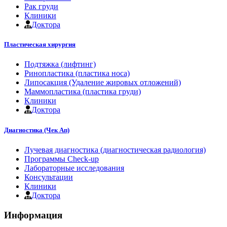
Рак груди
Клиники
Доктора
Пластическая хирургия
Подтяжка (лифтинг)
Ринопластика (пластика носа)
Липосакция (Удаление жировых отложений)
Маммопластика (пластика груди)
Клиники
Доктора
Диагностика (Чек Ап)
Лучевая диагностика (диагностическая радиология)
Программы Check-up
Лабораторные исследования
Консультации
Клиники
Доктора
Информация