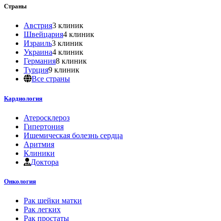
Страны
Австрия
3 клиник
Швейцария
4 клиник
Израиль
3 клиник
Украина
4 клиник
Германия
8 клиник
Турция
9 клиник
Все страны
Кардиология
Атеросклероз
Гипертония
Ишемическая болезнь сердца
Аритмия
Клиники
Доктора
Онкология
Рак шейки матки
Рак легких
Рак простаты