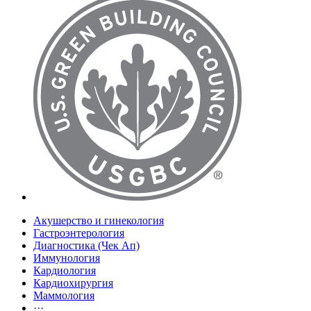
Акушерство и гинекология
Гастроэнтерология
Диагностика (Чек Ап)
Иммунология
Кардиология
Кардиохирургия
Маммология
···