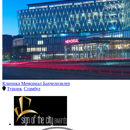
Клиника Мемориал Бахчелиэвлер
Турция
,
Стамбул