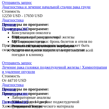
Отправить запрос
Диагностика и лечение начальной стадии рака груди
Стоимость
12250 USD - 17650 USD
Диагностика
Процедуры по программе:
Лечение
Процедуры по программе:
Поддержка 24/7
Консультация онколога
УЗИ
Операция при раке молочной железы
Персональный координатор.
МРТ одного отдела
Организация поездки: бронь билетов и отеля по
Программа является предварительной и может быть
Ревизия гистологического материала
сниженной цене от наших партнеров.
скорректирована в зависимости от вашего случая
Защита интересов пациента на протяжении всей
поездки в клинику.
Отправить запрос
Лечение рака головки поджелудочной железы | Химиотерапия
и удаление опухоли
Стоимость
От 44710 USD
Диагностика
Процедуры по программе:
Лечение
Процедуры по программе:
Дополнительно
Лабораторные анализы
Госпитализация до 14 дней
Поддержка 24/7
УЗИ
Химиотерапия при раке поджелудочной
Химиотерапия за 1 курс
Ревизия гистологического материала
Операция Уиппла