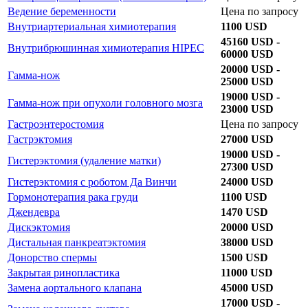
Ведение беременности
Цена по запросу
Внутриартериальная химиотерапия
1100 USD
45160 USD -
Внутрибрюшинная химиотерапия HIPEC
60000 USD
20000 USD -
Гамма-нож
25000 USD
19000 USD -
Гамма-нож при опухоли головного мозга
23000 USD
Гастроэнтеростомия
Цена по запросу
Гастрэктомия
27000 USD
19000 USD -
Гистерэктомия (удаление матки)
27300 USD
Гистерэктомия с роботом Да Винчи
24000 USD
Гормонотерапия рака груди
1100 USD
Джендевра
1470 USD
Дискэктомия
20000 USD
Дистальная панкреатэктомия
38000 USD
Донорство спермы
1500 USD
Закрытая ринопластика
11000 USD
Замена аортального клапана
45000 USD
17000 USD -