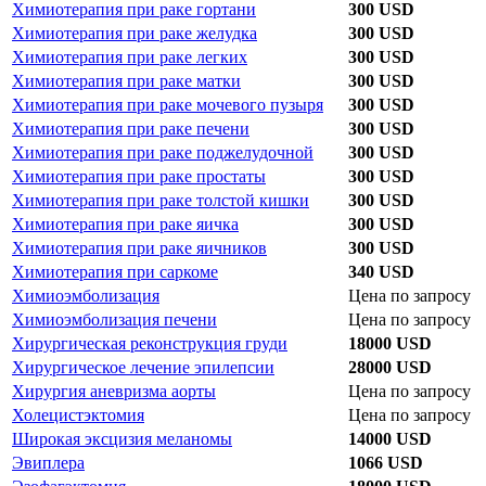
Химиотерапия при раке гортани
300 USD
Химиотерапия при раке желудка
300 USD
Химиотерапия при раке легких
300 USD
Химиотерапия при раке матки
300 USD
Химиотерапия при раке мочевого пузыря
300 USD
Химиотерапия при раке печени
300 USD
Химиотерапия при раке поджелудочной
300 USD
Химиотерапия при раке простаты
300 USD
Химиотерапия при раке толстой кишки
300 USD
Химиотерапия при раке яичка
300 USD
Химиотерапия при раке яичников
300 USD
Химиотерапия при саркоме
340 USD
Химиоэмболизация
Цена по запросу
Химиоэмболизация печени
Цена по запросу
Хирургическая реконструкция груди
18000 USD
Хирургическое лечение эпилепсии
28000 USD
Хирургия аневризма аорты
Цена по запросу
Холецистэктомия
Цена по запросу
Широкая эксцизия меланомы
14000 USD
Эвиплера
1066 USD