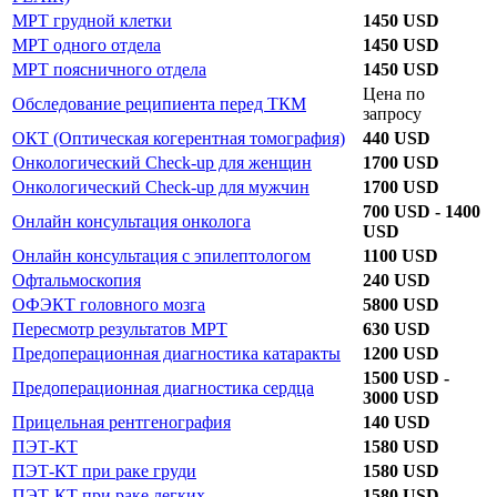
МРТ грудной клетки
1450 USD
МРТ одного отдела
1450 USD
МРТ поясничного отдела
1450 USD
Цена по
Обследование реципиента перед ТКМ
запросу
ОКТ (Оптическая когерентная томография)
440 USD
Онкологический Check-up для женщин
1700 USD
Онкологический Check-up для мужчин
1700 USD
700 USD - 1400
Онлайн консультация онколога
USD
Онлайн консультация с эпилептологом
1100 USD
Офтальмоскопия
240 USD
ОФЭКТ головного мозга
5800 USD
Пересмотр результатов МРТ
630 USD
Предоперационная диагностика катаракты
1200 USD
1500 USD -
Предоперационная диагностика сердца
3000 USD
Прицельная рентгенография
140 USD
ПЭТ-КТ
1580 USD
ПЭТ-КТ при раке груди
1580 USD
ПЭТ-КТ при раке легких
1580 USD