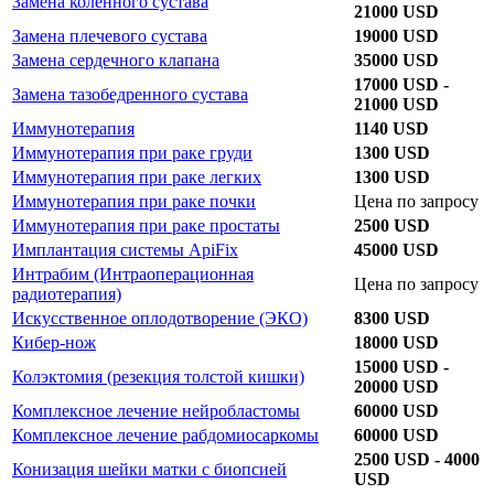
Замена коленного сустава
21000 USD
Замена плечевого сустава
19000 USD
Замена сердечного клапана
35000 USD
17000 USD -
Замена тазобедренного сустава
21000 USD
Иммунотерапия
1140 USD
Иммунотерапия при раке груди
1300 USD
Иммунотерапия при раке легких
1300 USD
Иммунотерапия при раке почки
Цена по запросу
Иммунотерапия при раке простаты
2500 USD
Имплантация системы ApiFix
45000 USD
Интрабим (Интраоперационная
Цена по запросу
радиотерапия)
Искусственное оплодотворение (ЭКО)
8300 USD
Кибер-нож
18000 USD
15000 USD -
Колэктомия (резекция толстой кишки)
20000 USD
Комплексное лечение нейробластомы
60000 USD
Комплексное лечение рабдомиосаркомы
60000 USD
2500 USD - 4000
Конизация шейки матки с биопсией
USD