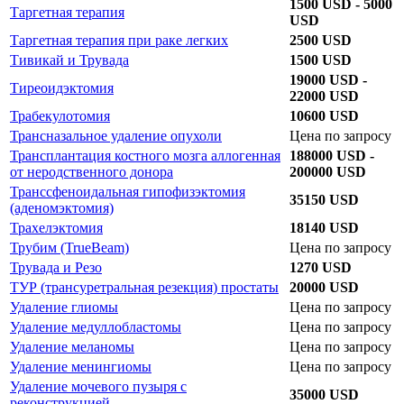
1500 USD - 5000
Таргетная терапия
USD
Таргетная терапия при раке легких
2500 USD
Тивикай и Трувада
1500 USD
19000 USD -
Тиреоидэктомия
22000 USD
Трабекулотомия
10600 USD
Трансназальное удаление опухоли
Цена по запросу
Трансплантация костного мозга аллогенная
188000 USD -
от неродственного донора
200000 USD
Транссфеноидальная гипофизэктомия
35150 USD
(аденомэктомия)
Трахелэктомия
18140 USD
Трубим (TrueBeam)
Цена по запросу
Трувада и Резо
1270 USD
ТУР (трансуретральная резекция) простаты
20000 USD
Удаление глиомы
Цена по запросу
Удаление медуллобластомы
Цена по запросу
Удаление меланомы
Цена по запросу
Удаление менингиомы
Цена по запросу
Удаление мочевого пузыря с
35000 USD
реконструкцией