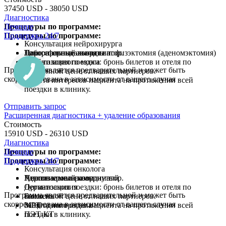
37450 USD - 38050 USD
Диагностика
Процедуры по программе:
Лечение
Процедуры по программе:
Поддержка 24/7
Консультация нейрохирурга
Лабораторные анализы
Транссфеноидальная гипофизэктомия (аденомэктомия)
Персональный координатор.
МРТ головного мозга
Организация поездки: бронь билетов и отеля по
Программа является предварительной и может быть
сниженной цене от наших партнеров.
скорректирована в зависимости от вашего случая
Защита интересов пациента на протяжении всей
поездки в клинику.
Отправить запрос
Расширенная диагностика + удаление образования
Стоимость
15910 USD - 26310 USD
Диагностика
Процедуры по программе:
Лечение
Процедуры по программе:
Поддержка 24/7
Консультация онколога
Анализ крови развернутый
Удаление меланомы
Персональный координатор.
Дерматоскопия
Организация поездки: бронь билетов и отеля по
Программа является предварительной и может быть
Биопсия
сниженной цене от наших партнеров.
скорректирована в зависимости от вашего случая
МРТ одного отдела
Защита интересов пациента на протяжении всей
ПЭТ-КТ
поездки в клинику.