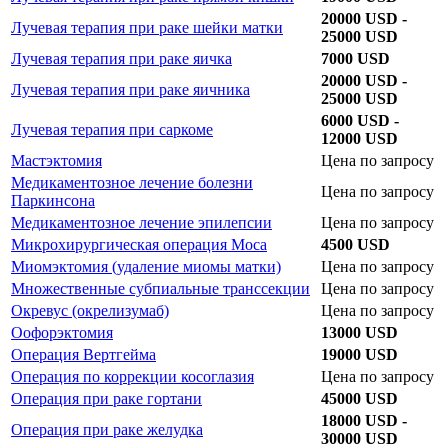
20000 USD -
Лучевая терапия при раке шейки матки
25000 USD
Лучевая терапия при раке яичка
7000 USD
20000 USD -
Лучевая терапия при раке яичника
25000 USD
6000 USD -
Лучевая терапия при саркоме
12000 USD
Мастэктомия
Цена по запросу
Медикаментозное лечение болезни
Цена по запросу
Паркинсона
Медикаментозное лечение эпилепсии
Цена по запросу
Микрохирургическая операция Моса
4500 USD
Миомэктомия (удаление миомы матки)
Цена по запросу
Множественные субпиальные транссекции
Цена по запросу
Окревус (окрелизумаб)
Цена по запросу
Оофорэктомия
13000 USD
Операция Вертгейма
19000 USD
Операция по коррекции косоглазия
Цена по запросу
Операция при раке гортани
45000 USD
18000 USD -
Операция при раке желудка
30000 USD