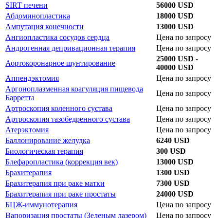
SIRT печени
56000 USD
Абдоминопластика
18000 USD
Ампутация конечности
13000 USD
Ангиопластика сосудов сердца
Цена по запросу
Андрогенная депривационная терапия
Цена по запросу
25000 USD -
Аортокоронарное шунтирование
40000 USD
Аппендэктомия
Цена по запросу
Аргоноплазменная коагуляция пищевода
Цена по запросу
Барретта
Артроскопия коленного сустава
Цена по запросу
Артроскопия тазобедренного сустава
Цена по запросу
Атерэктомия
Цена по запросу
Баллонирование желудка
6240 USD
Биологическая терапия
300 USD
Блефаропластика (коррекция век)
13000 USD
Брахитерапия
1300 USD
Брахитерапия при раке матки
7300 USD
Брахитерапия при раке простаты
24000 USD
БЦЖ-иммунотерапия
Цена по запросу
Вапоризация простаты (Зеленым лазером)
Цена по запросу