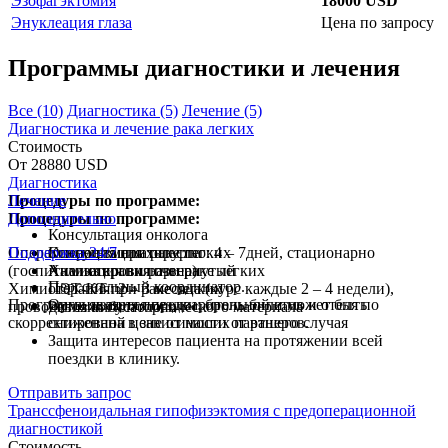
Эзофагэктомия
18000 USD
Энуклеация глаза
Цена по запросу
Программы диагностики и лечения
Все (10)
Диагностика (5)
Лечение (5)
Диагностика и лечение рака легких
Стоимость
От 28880 USD
Диагностика
Процедуры по программе:
Лечение
Процедуры по программе:
Дополнительно
Консультация онколога
Оперативное вмешательство: 4 – 7дней, стационарно
Поддержка 24/7
Консультация хирурга
Операция при раке легких
(госпитализация включена)
Анализ крови развернутый
Химиотерапия при раке легких
Персональный координатор.
Химиотерапия: 2 – 3 месяца (курс каждые 2 – 4 недели),
ПЭТ-КТ при раке легких
Программа является предварительной и может быть
Организация поездки: бронь билетов и отеля по
проводится амбулаторно
Ревизия гистологического материала
скорректирована в зависимости от вашего случая
сниженной цене от наших партнеров.
Защита интересов пациента на протяжении всей
поездки в клинику.
Отправить запрос
Транссфеноидальная гипофизэктомия с предоперационной
диагностикой
Стоимость