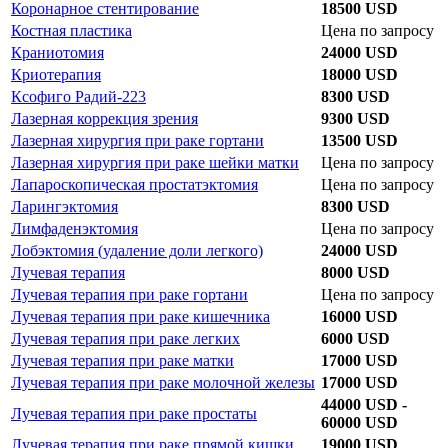
Коронарное стентирование
18500 USD
Костная пластика
Цена по запросу
Краниотомия
24000 USD
Криотерапия
18000 USD
Ксофиго Радий-223
8300 USD
Лазерная коррекция зрения
9300 USD
Лазерная хирургия при раке гортани
13500 USD
Лазерная хирургия при раке шейки матки
Цена по запросу
Лапароскопическая простатэктомия
Цена по запросу
Ларингэктомия
8300 USD
Лимфаденэктомия
Цена по запросу
Лобэктомия (удаление доли легкого)
24000 USD
Лучевая терапия
8000 USD
Лучевая терапия при раке гортани
Цена по запросу
Лучевая терапия при раке кишечника
16000 USD
Лучевая терапия при раке легких
6000 USD
Лучевая терапия при раке матки
17000 USD
Лучевая терапия при раке молочной железы
17000 USD
44000 USD -
Лучевая терапия при раке простаты
60000 USD
Лучевая терапия при раке прямой кишки
19000 USD