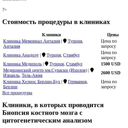
?>
Стоимость процедуры в клиниках
Клиники
Цены
Клиника Мемориал Анталия
|
Турция
,
Цена по
Анталия
запросу
Цена по
Клиника Анадолу
|
Турция
,
Стамбул
запросу
Клиника Медиполь
|
Турция
,
Стамбул
1500 USD
Медицинский центр им.Сураски (Ихилов)
|
2600 USD
Израиль
,
Тель-Авив
Клиника Хелиос Берлин-Бух
|
Германия
,
Цена по
Берлин
запросу
Все процедуры
Клиники, в которых проводится
Биопсия костного мозга с
цитогенетическим анализом