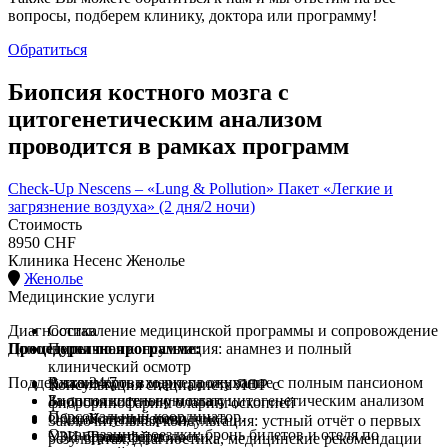
вопросы, подберем клинику, доктора или программу!
Обратиться
Биопсия костного мозга с
цитогенетическим анализом
проводится в рамках программ
Check-Up Nescens – «Lung & Pollution» Пакет «Легкие и
загрязнение воздуха» (2 дня/2 ночи)
Стоимость
8950 CHF
Клиника Несенс Женолье
Женолье
Медицинские услуги
Диагностика
Составление медицинской программы и сопровождение
Процедуры по программе:
Дополнительно
Первичная консультация: анамнез и полный
клинический осмотр
Поддержка 24/7
Анализ крови маркера опухоли
В стоимость входит проживание с полным пансионом
Консультация специалиста ЛОР с
Биопсия костного мозга с цитогенетическим анализом
За дополнительную плату:
фиброринофаринголарингоскопией
Персональный координатор.
Общий анализ мочи
Услуги переводчика
Заключительная консультация: устный отчёт о первых
Организация поездки: бронь билетов и отеля по
УЗИ брюшной полости
Трансферы
результатах, диагностика, медицинские рекомендации