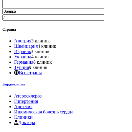
Страны
Австрия
3 клиник
Швейцария
4 клиник
Израиль
3 клиник
Украина
4 клиник
Германия
8 клиник
Турция
9 клиник
Все страны
Кардиология
Атеросклероз
Гипертония
Аритмия
Ишемическая болезнь сердца
Клиники
Доктора