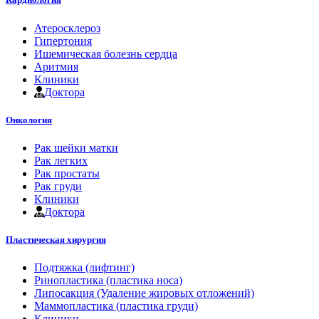
Атеросклероз
Гипертония
Ишемическая болезнь сердца
Аритмия
Клиники
Доктора
Онкология
Рак шейки матки
Рак легких
Рак простаты
Рак груди
Клиники
Доктора
Пластическая хирургия
Подтяжка (лифтинг)
Ринопластика (пластика носа)
Липосакция (Удаление жировых отложений)
Маммопластика (пластика груди)
Клиники