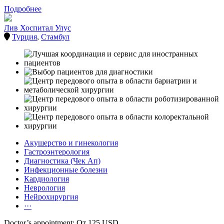
Подробнее
Лив Хоспитал Улус
Турция
,
Стамбул
Акушерство и гинекология
Гастроэнтерология
Диагностика (Чек Ап)
Инфекционные болезни
Кардиология
Неврология
Нейрохирургия
···
Doctor’s appointment: От 125 USD