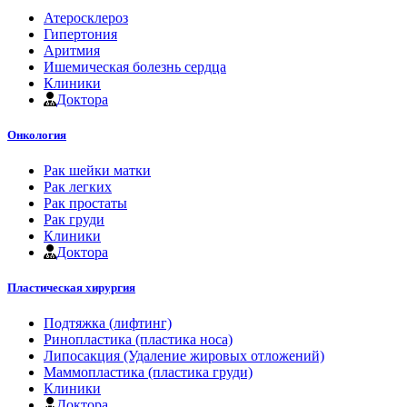
Атеросклероз
Гипертония
Аритмия
Ишемическая болезнь сердца
Клиники
Доктора
Онкология
Рак шейки матки
Рак легких
Рак простаты
Рак груди
Клиники
Доктора
Пластическая хирургия
Подтяжка (лифтинг)
Ринопластика (пластика носа)
Липосакция (Удаление жировых отложений)
Маммопластика (пластика груди)
Клиники
Доктора