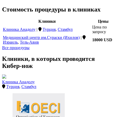
Стоимость процедуры в клиниках
Клиники
Цены
Цена по
Клиника Анадолу
|
Турция
,
Стамбул
запросу
Медицинский центр им.Сураски (Ихилов)
|
18000 USD
Израиль
,
Тель-Авив
Все процедуры
Клиники, в которых проводится
Кибер-нож
Клиника Анадолу
Турция
,
Стамбул