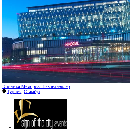
Клиника Мемориал Бахчелиэвлер
Турция
,
Стамбул