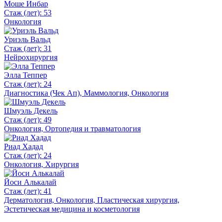
Моше Инбар
Стаж (лет): 53
Онкология
Уриэль Вальд
Стаж (лет): 31
Нейрохирургия
Элла Теппер
Стаж (лет): 24
Диагностика (Чек Ап), Маммология, Онкология
Шмуэль Декель
Стаж (лет): 49
Онкология, Ортопедия и травматология
Риад Хадад
Стаж (лет): 24
Онкология, Хирургия
Йоси Алькалай
Стаж (лет): 41
Дерматология, Онкология, Пластическая хирургия,
Эстетическая медицина и косметология