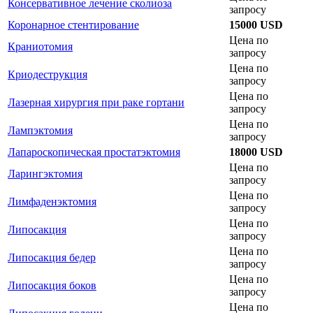
Консервативное лечение сколиоза
запросу
Коронарное стентирование
15000 USD
Цена по
Краниотомия
запросу
Цена по
Криодеструкция
запросу
Цена по
Лазерная хирургия при раке гортани
запросу
Цена по
Лампэктомия
запросу
Лапароскопическая простатэктомия
18000 USD
Цена по
Ларингэктомия
запросу
Цена по
Лимфаденэктомия
запросу
Цена по
Липосакция
запросу
Цена по
Липосакция бедер
запросу
Цена по
Липосакция боков
запросу
Цена по