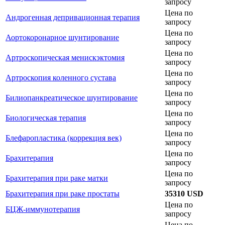
запросу
Цена по
Андрогенная депривационная терапия
запросу
Цена по
Аортокоронарное шунтирование
запросу
Цена по
Артроскопическая менискэктомия
запросу
Цена по
Артроскопия коленного сустава
запросу
Цена по
Билиопанкреатическое шунтирование
запросу
Цена по
Биологическая терапия
запросу
Цена по
Блефаропластика (коррекция век)
запросу
Цена по
Брахитерапия
запросу
Цена по
Брахитерапия при раке матки
запросу
Брахитерапия при раке простаты
35310 USD
Цена по
БЦЖ-иммунотерапия
запросу
Цена по