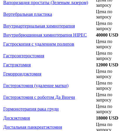
Вапоризация простаты (Зеленым лазером)
запросу
Цена по
Вертебральная пластика
запросу
Цена по
Внутриартериальная химиотерапия
запросу
Внутрибрюшинная химиотерапия HIPEC
40000 USD
Цена по
Гастроскопия с удалением полипов
запросу
Цена по
Гастроэнтеростомия
запросу
Гастрэктомия
12000 USD
Цена по
Геморроидэктомия
запросу
Цена по
Гистерэктомия (удаление матки)
запросу
Цена по
Гистерэктомия с роботом Да Винчи
запросу
Цена по
Гормонотерапия рака груди
запросу
Дискэктомия
18000 USD
Цена по
Дистальная панкреатэктомия
запросу