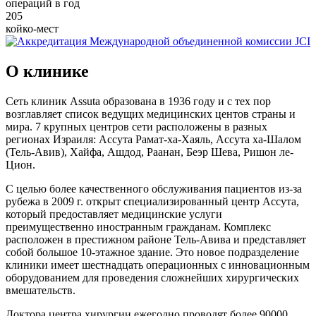
операций в год
205
койко-мест
О клинике
Сеть клиник Assuta образована в 1936 году и с тех пор
возглавляет список ведущих медицинских центов страны и
мира. 7 крупных центров сети расположены в разных
регионах Израиля: Ассута Рамат-ха-Хаяль, Ассута ха-Шалом
(Тель-Авив), Хайфа, Ашдод, Раанан, Беэр Шева, Ришон ле-
Цион.
С целью более качественного обслуживания пациентов из-за
рубежа в 2009 г. открыт специализированный центр Ассута,
который предоставляет медицинские услуги
преимущественно иностранным гражданам. Комплекс
расположен в престижном районе Тель-Авива и представляет
собой большое 10-этажное здание. Это новое подразделение
клиники имеет шестнадцать операционных с инновационным
оборудованием для проведения сложнейших хирургических
вмешательств.
Доктора центра хирургии ежегодно проводят более 90000