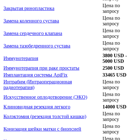
Цена по
Закрытая ринопластика
запросу
Цена по
Замена коленного сустава
запросу
Цена по
Замена сердечного клапана
запросу
Цена по
Замена тазобедренного сустава
запросу
3800 USD -
Иммунотерапия
5000 USD
Иммунотерапия при раке простаты
2500 USD
Имплантация системы ApiFix
33465 USD
Интрабим (Интраоперационная
Цена по
радиотерапия)
запросу
Цена по
Искусственное оплодотворение (ЭКО)
запросу
Клиновидная резекция легкого
14000 USD
Цена по
Колэктомия (резекция толстой кишки)
запросу
Цена по
Конизация шейки матки с биопсией
запросу
Цена по