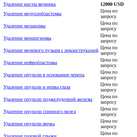
Удаление кисты яичника
12000 USD
Цена по
Удаление медуллобластомы
запросу
Цена по
Удаление меланомы
запросу
Цена по
Удаление менингиомы
запросу
Цена по
Удаление мочевого пузыря с реконструкцией
запросу
Цена по
Удаление нефробластомы
запросу
Цена по
Удаление опухоли в основании черепа
запросу
Цена по
Удаление опухоли и нерва глаза
запросу
Цена по
Удаление опухоли поджелудочной железы
запросу
Цена по
Удаление опухоли спинного мозга
запросу
Цена по
Удаление опухоли яичка
запросу
Цена по
Удаление паховой грыжи