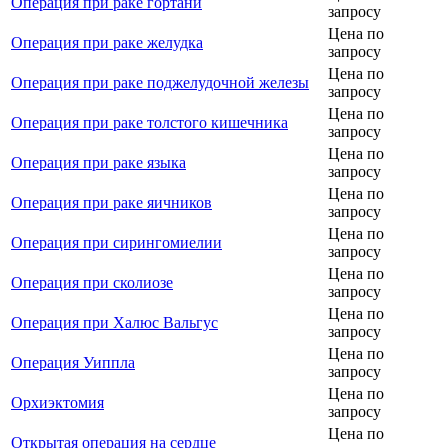
Операция при раке гортани
запросу
Цена по
Операция при раке желудка
запросу
Цена по
Операция при раке поджелудочной железы
запросу
Цена по
Операция при раке толстого кишечника
запросу
Цена по
Операция при раке языка
запросу
Цена по
Операция при раке яичников
запросу
Цена по
Операция при сирингомиелии
запросу
Цена по
Операция при сколиозе
запросу
Цена по
Операция при Халюс Вальгус
запросу
Цена по
Операция Уиппла
запросу
Цена по
Орхиэктомия
запросу
Цена по
Открытая операция на сердце