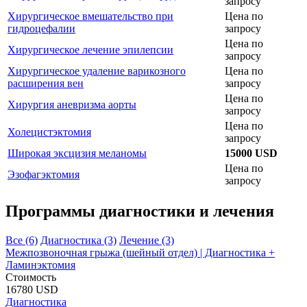
запросу
Хирургическое вмешательство при
Цена по
гидроцефалии
запросу
Цена по
Хирургическое лечение эпилепсии
запросу
Хирургическое удаление варикозного
Цена по
расширения вен
запросу
Цена по
Хирургия аневризма аорты
запросу
Цена по
Холецистэктомия
запросу
Широкая эксцизия меланомы
15000 USD
Цена по
Эзофагэктомия
запросу
Программы диагностики и лечения
Все (6)
Диагностика (3)
Лечение (3)
Межпозвоночная грыжа (шейный отдел) | Диагностика +
Ламинэктомия
Стоимость
16780 USD
Диагностика