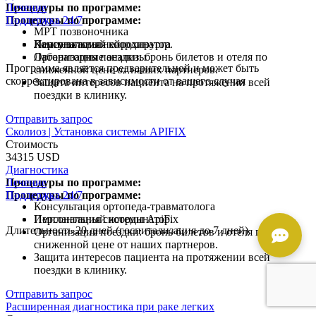
Процедуры по программе:
Лечение
Процедуры по программе:
Поддержка 24/7
МРТ позвоночника
Консультация нейрохирурга
Ламинэктомия
Персональный координатор.
Лабораторные анализы
Организация поездки: бронь билетов и отеля по
Программа является предварительной и может быть
сниженной цене от наших партнеров.
скорректирована в зависимости от вашего случая
Защита интересов пациента на протяжении всей
поездки в клинику.
Отправить запрос
Сколиоз | Установка системы APIFIX
Стоимость
34315 USD
Диагностика
Процедуры по программе:
Лечение
Процедуры по программе:
Поддержка 24/7
Консультация ортопеда-травматолога
Имплантация системы ApiFix
Персональный координатор.
Длительность 20 дней (госпитализация до 7 дней)
Организация поездки: бронь билетов и отеля по
сниженной цене от наших партнеров.
Защита интересов пациента на протяжении всей
поездки в клинику.
Отправить запрос
Расширенная диагностика при раке легких