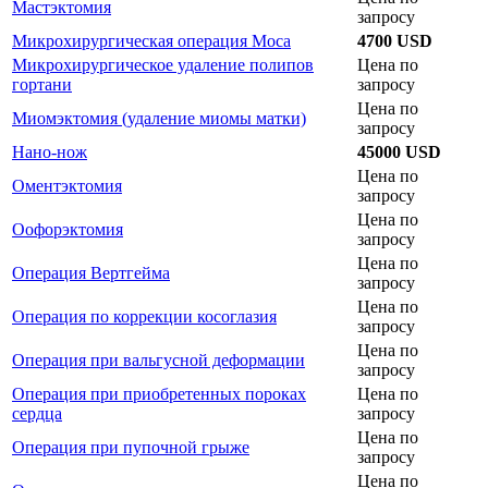
Мастэктомия
запросу
Микрохирургическая операция Моса
4700 USD
Микрохирургическое удаление полипов
Цена по
гортани
запросу
Цена по
Миомэктомия (удаление миомы матки)
запросу
Нано-нож
45000 USD
Цена по
Оментэктомия
запросу
Цена по
Оофорэктомия
запросу
Цена по
Операция Вертгейма
запросу
Цена по
Операция по коррекции косоглазия
запросу
Цена по
Операция при вальгусной деформации
запросу
Операция при приобретенных пороках
Цена по
сердца
запросу
Цена по
Операция при пупочной грыже
запросу
Цена по