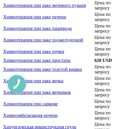
Цена по
Химиотерапия при раке мочевого пузыря
запросу
Цена по
Химиотерапия при раке печени
запросу
Цена по
Химиотерапия при раке пищевода
запросу
Цена по
Химиотерапия при раке поджелудочной
запросу
Цена по
Химиотерапия при раке почки
запросу
Химиотерапия при раке простаты
620 USD
Цена по
Химиотерапия при раке толстой кишки
запросу
Цена по
Химиотерапия при раке яичка
КНОПКА
запросу
ЗВ'ЯЗКУ
Цена по
Химиотерапия при раке яичников
запросу
Цена по
Химиотерапия при саркоме
запросу
Цена по
Химиоэмболизация печени
запросу
Цена по
Хирургическая реконструкция груди