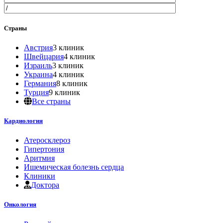
Страны
Австрия
3 клиник
Швейцария
4 клиник
Израиль
3 клиник
Украина
4 клиник
Германия
8 клиник
Турция
9 клиник
Все страны
Кардиология
Атеросклероз
Гипертония
Аритмия
Ишемическая болезнь сердца
Клиники
Доктора
Онкология