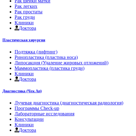
Рак шейки матки
Рак легких
Рак простаты
Рак груди
Клиники
Доктора
Пластическая хирургия
Подтяжка (лифтинг)
Ринопластика (пластика носа)
Липосакция (Удаление жировых отложений)
Маммопластика (пластика груди)
Клиники
Доктора
Диагностика (Чек Ап)
Лучевая диагностика (диагностическая радиология)
Программы Check-up
Лабораторные исследования
Консультации
Клиники
Доктора