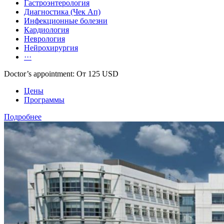
Гастроэнтерология
Диагностика (Чек Ап)
Инфекционные болезни
Кардиология
Неврология
Нейрохирургия
···
Doctor’s appointment: От 125 USD
Цены
Программы
Подробнее