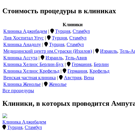
Стоимость процедуры в клиниках
Клиники
Клиника Аджибадем
|
Турция
,
Стамбул
Лив Хоспитал Улус
|
Турция
,
Стамбул
Клиника Анадолу
|
Турция
,
Стамбул
Медицинский центр им.Сураски (Ихилов)
|
Израиль
,
Тель-А
Клиника Ассута
|
Израиль
,
Тель-Авив
Клиника Хелиос Берлин-Бух
|
Германия
,
Берлин
Клиника Хелиос Крефельд
|
Германия
,
Крефельд
Венская частная клиника
|
Австрия
,
Вена
Клиника Женолье
|
Женолье
Все процедуры
Клиники, в которых проводится Ампут
Клиника Аджибадем
Турция
,
Стамбул