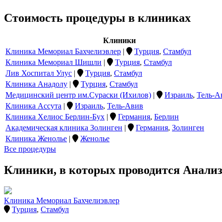
Стоимость процедуры в клиниках
Клиники
Клиника Мемориал Бахчелиэвлер
|
Турция
,
Стамбул
Клиника Мемориал Шишли
|
Турция
,
Стамбул
Лив Хоспитал Улус
|
Турция
,
Стамбул
Клиника Анадолу
|
Турция
,
Стамбул
Медицинский центр им.Сураски (Ихилов)
|
Израиль
,
Тель-А
Клиника Ассута
|
Израиль
,
Тель-Авив
Клиника Хелиос Берлин-Бух
|
Германия
,
Берлин
Академическая клиника Золинген
|
Германия
,
Золинген
Клиника Женолье
|
Женолье
Все процедуры
Клиники, в которых проводится Анали
Клиника Мемориал Бахчелиэвлер
Турция
,
Стамбул