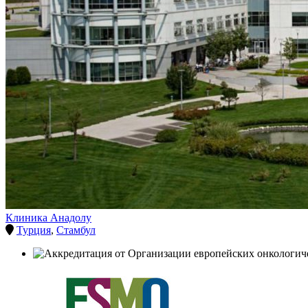
Клиника Анадолу
Турция
,
Стамбул