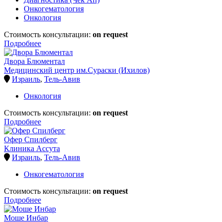
Онкогематология
Онкология
Стоимость консультации:
on request
Подробнее
Двора Блюментал
Медицинский центр им.Сураски (Ихилов)
Израиль
,
Тель-Авив
Онкология
Стоимость консультации:
on request
Подробнее
Офер Спилберг
Клиника Ассута
Израиль
,
Тель-Авив
Онкогематология
Стоимость консультации:
on request
Подробнее
Моше Инбар