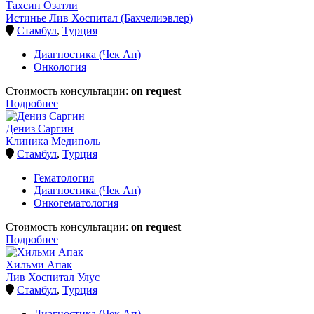
Тахсин Озатли
Истинье Лив Хоспитал (Бахчелиэвлер)
Стамбул
,
Турция
Диагностика (Чек Ап)
Онкология
Стоимость консультации:
on request
Подробнее
Дениз Саргин
Клиника Медиполь
Стамбул
,
Турция
Гематология
Диагностика (Чек Ап)
Онкогематология
Стоимость консультации:
on request
Подробнее
Хильми Апак
Лив Хоспитал Улус
Стамбул
,
Турция
Диагностика (Чек Ап)