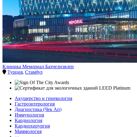
Клиника Мемориал Бахчелиэвлер
Турция
,
Стамбул
Акушерство и гинекология
Гастроэнтерология
Диагностика (Чек Ап)
Иммунология
Кардиология
Кардиохирургия
Маммология
···