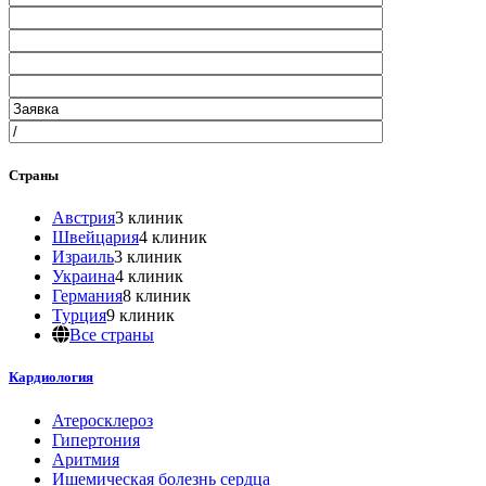
Страны
Австрия
3 клиник
Швейцария
4 клиник
Израиль
3 клиник
Украина
4 клиник
Германия
8 клиник
Турция
9 клиник
Все страны
Кардиология
Атеросклероз
Гипертония
Аритмия
Ишемическая болезнь сердца