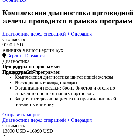
Комплексная диагностика щитовидной
железы проводится в рамках программ
Диагностика перед операцией + Операция
Стоимость
9190 USD
Клиника Хелиос Берлин-Бух
Берлин
,
Германия
Диагностика
Процедуры по программе:
Лечение
Процедуры по программе:
Поддержка 24/7
Комплексная диагностика щитовидной железы
Резекция щитовидной железы
Персональный координатор.
Организация поездки: бронь билетов и отеля по
сниженной цене от наших партнеров.
Защита интересов пациента на протяжении всей
поездки в клинику.
Отправить запрос
Диагностика перед операцией + Операция
Стоимость
13090 USD - 16090 USD