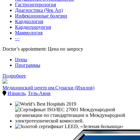
Гастроэнтерология
Диагностика (Чек Ап)
Инфекционные болезни
Кардиология
Кардиохирургия
Маммология
···
Doctor’s appointment: Цена по запросу
Цены
Программы
Подробнее
Медицинский центр им.Сураски (Ихилов)
Израиль
,
Тель-Авив