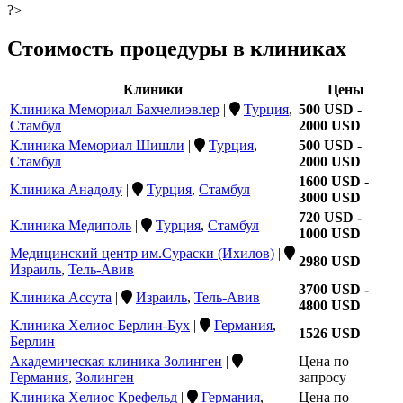
?>
Стоимость процедуры в клиниках
Клиники
Цены
Клиника Мемориал Бахчелиэвлер
|
Турция
,
500 USD -
Стамбул
2000 USD
Клиника Мемориал Шишли
|
Турция
,
500 USD -
Стамбул
2000 USD
1600 USD -
Клиника Анадолу
|
Турция
,
Стамбул
3000 USD
720 USD -
Клиника Медиполь
|
Турция
,
Стамбул
1000 USD
Медицинский центр им.Сураски (Ихилов)
|
2980 USD
Израиль
,
Тель-Авив
3700 USD -
Клиника Ассута
|
Израиль
,
Тель-Авив
4800 USD
Клиника Хелиос Берлин-Бух
|
Германия
,
1526 USD
Берлин
Академическая клиника Золинген
|
Цена по
Германия
,
Золинген
запросу
Клиника Хелиос Крефельд
|
Германия
,
Цена по