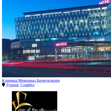
Клиника Мемориал Бахчелиэвлер
Турция
,
Стамбул