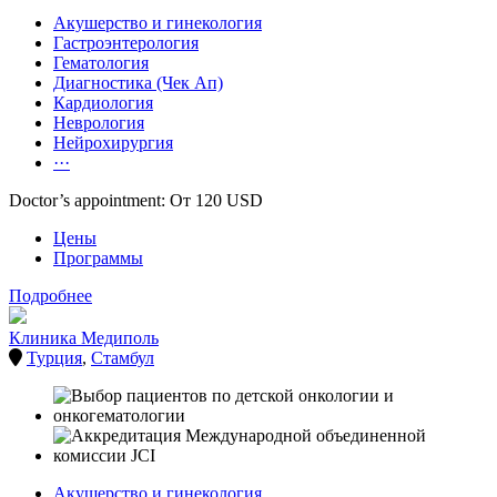
Акушерство и гинекология
Гастроэнтерология
Гематология
Диагностика (Чек Ап)
Кардиология
Неврология
Нейрохирургия
···
Doctor’s appointment: От 120 USD
Цены
Программы
Подробнее
Клиника Медиполь
Турция
,
Стамбул
Акушерство и гинекология