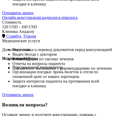
поездки в клинику.
Отправить запрос
Онлайн-консультация радиолога-онколога
Стоимость
120 USD - 160 USD
Клиника Анадолу
Стамбул
,
Турция
Медицинские услуги
Дополнительно
Подготовка и перевод документов перед консультацией
Видео беседа с доктором
Услуги переводчика
Поддержка 24/7
Рекомендации по тактике лечения
Ответы на вопросы пациента
Персональный координатор.
Письменное заключение с рекомендациями по лечению
Организация поездки: бронь билетов и отеля по
сниженной цене от наших партнеров.
Защита интересов пациента на протяжении всей
поездки в клинику.
Отправить запрос
Возникли вопросы?
Оставьте запрос и получите консультацию, помощь с