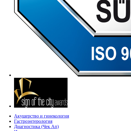
Акушерство и гинекология
Гастроэнтерология
Диагностика (Чек Ап)