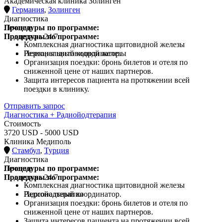
Академическая клиника Золинген
Германия
,
Золинген
Диагностика
Процедуры по программе:
Лечение
Процедуры по программе:
Поддержка 24/7
Комплексная диагностика щитовидной железы
Резекция щитовидной железы
Персональный координатор.
Организация поездки: бронь билетов и отеля по
сниженной цене от наших партнеров.
Защита интересов пациента на протяжении всей
поездки в клинику.
Отправить запрос
Диагностика + Радиойодтерапия
Стоимость
3720 USD - 5000 USD
Клиника Медиполь
Стамбул
,
Турция
Диагностика
Процедуры по программе:
Лечение
Процедуры по программе:
Поддержка 24/7
Комплексная диагностика щитовидной железы
Радиойодтерапия
Персональный координатор.
Организация поездки: бронь билетов и отеля по
сниженной цене от наших партнеров.
Защита интересов пациента на протяжении всей