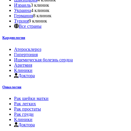
Израиль
3 клиник
Украина
4 клиник
Германия
8 клиник
Турция
9 клиник
Все страны
Кардиология
Атеросклероз
Гипертония
Ишемическая болезнь сердца
Аритмия
Клиники
Доктора
Онкология
Рак шейки матки
Рак легких
Рак простаты
Рак груди
Клиники
Доктора