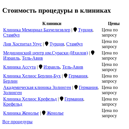
Стоимость процедуры в клиниках
Клиники
Цены
Клиника Мемориал Бахчелиэвлер
|
Турция
,
Цена по
Стамбул
запросу
Цена по
Лив Хоспитал Улус
|
Турция
,
Стамбул
запросу
Медицинский центр им.Сураски (Ихилов)
|
Цена по
Израиль
,
Тель-Авив
запросу
Цена по
Клиника Ассута
|
Израиль
,
Тель-Авив
запросу
Клиника Хелиос Берлин-Бух
|
Германия
,
Цена по
Берлин
запросу
Академическая клиника Золинген
|
Германия
,
Цена по
Золинген
запросу
Клиника Хелиос Крефельд
|
Германия
,
Цена по
Крефельд
запросу
Цена по
Клиника Женолье
|
Женолье
запросу
Все процедуры