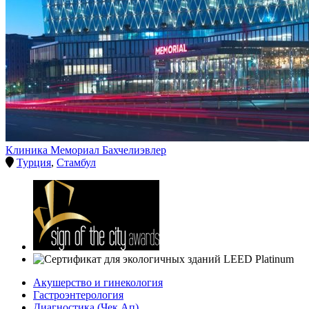
Клиника Мемориал Бахчелиэвлер
Турция
,
Стамбул
Акушерство и гинекология
Гастроэнтерология
Диагностика (Чек Ап)