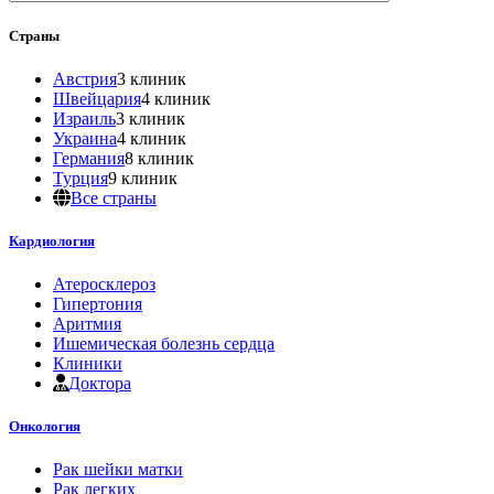
Страны
Австрия
3 клиник
Швейцария
4 клиник
Израиль
3 клиник
Украина
4 клиник
Германия
8 клиник
Турция
9 клиник
Все страны
Кардиология
Атеросклероз
Гипертония
Аритмия
Ишемическая болезнь сердца
Клиники
Доктора
Онкология
Рак шейки матки
Рак легких