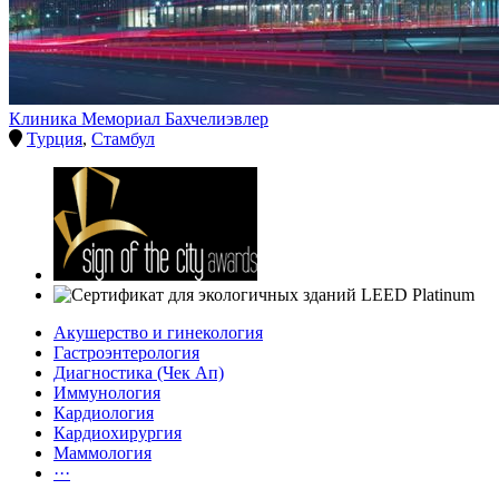
Клиника Мемориал Бахчелиэвлер
Турция
,
Стамбул
Акушерство и гинекология
Гастроэнтерология
Диагностика (Чек Ап)
Иммунология
Кардиология
Кардиохирургия
Маммология
···