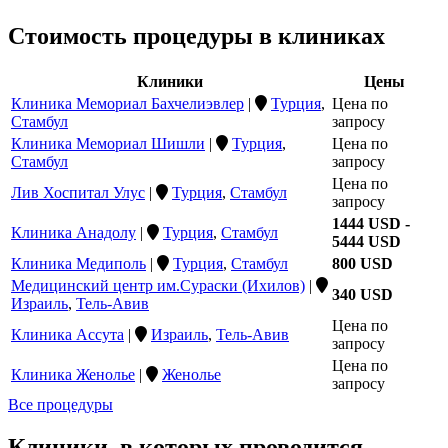
Стоимость процедуры в клиниках
Клиники
Цены
Клиника Мемориал Бахчелиэвлер
|
Турция
,
Цена по
Стамбул
запросу
Клиника Мемориал Шишли
|
Турция
,
Цена по
Стамбул
запросу
Цена по
Лив Хоспитал Улус
|
Турция
,
Стамбул
запросу
1444 USD -
Клиника Анадолу
|
Турция
,
Стамбул
5444 USD
Клиника Медиполь
|
Турция
,
Стамбул
800 USD
Медицинский центр им.Сураски (Ихилов)
|
340 USD
Израиль
,
Тель-Авив
Цена по
Клиника Ассута
|
Израиль
,
Тель-Авив
запросу
Цена по
Клиника Женолье
|
Женолье
запросу
Все процедуры
Клиники, в которых проводится