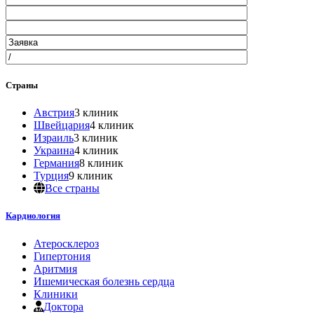
Страны
Австрия
3 клиник
Швейцария
4 клиник
Израиль
3 клиник
Украина
4 клиник
Германия
8 клиник
Турция
9 клиник
Все страны
Кардиология
Атеросклероз
Гипертония
Аритмия
Ишемическая болезнь сердца
Клиники
Доктора