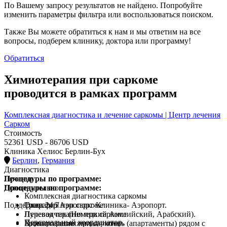
По Вашему запросу результатов не найдено. Попробуйте
изменить параметры фильтра или воспользоваться поиском.
Также Вы можете обратиться к нам и мы ответим на все
вопросы, подберем клинику, доктора или программу!
Обратиться
Химиотерапия при саркоме
проводится в рамках программ
Комплексная диагностика и лечение саркомы | Центр лечения
Сарком
Стоимость
52361 USD - 86706 USD
Клиника Хелиос Берлин-Бух
Берлин
,
Германия
Диагностика
Процедуры по программе:
Лечение
Процедуры по программе:
Дополнительно
Комплексная диагностика саркомы
Поддержка 24/7
Операция при саркоме
Трансфер Аэропорт-Клиника- Аэропорт.
Лучевая терапия при саркоме
Переводчик (Немецкий Английский, Арабский).
Персональный координатор.
Химиотерапия при саркоме
Бронирование жилья – отель (апартаменты) рядом с