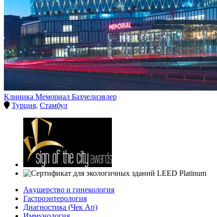
Клиника Мемориал Бахчелиэвлер
Турция
,
Стамбул
Акушерство и гинекология
Гастроэнтерология
Диагностика (Чек Ап)
Иммунология