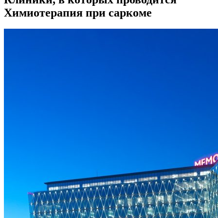
Химиотерапия при саркоме