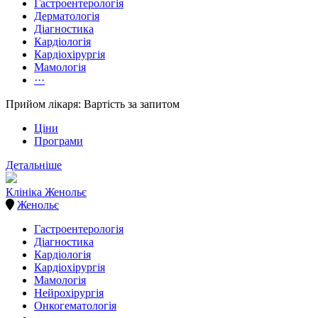
Гастроентерологія
Дерматологія
Діагностика
Кардіологія
Кардіохірургія
Мамологія
···
Прийом лікаря: Вартість за запитом
Ціни
Програми
Детальніше
Клініка Женольє
Женольє
Гастроентерологія
Діагностика
Кардіологія
Кардіохірургія
Мамологія
Нейрохірургія
Онкогематологія