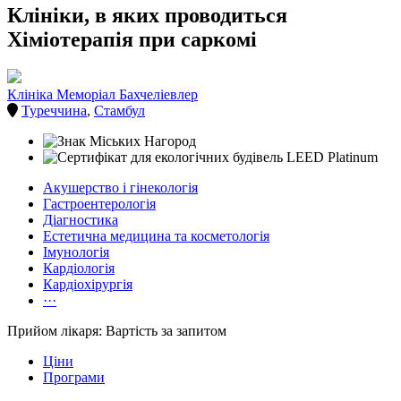
Клініки, в яких проводиться
Хіміотерапія при саркомі
Клініка Меморіал Бахчеліевлер
Туреччина
,
Стамбул
Акушерство і гінекологія
Гастроентерологія
Діагностика
Естетична медицина та косметологія
Імунологія
Кардіологія
Кардіохірургія
···
Прийом лікаря: Вартість за запитом
Ціни
Програми