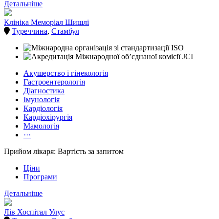
Детальніше
Клініка Меморіал Шишлі
Туреччина
,
Стамбул
Акушерство і гінекологія
Гастроентерологія
Діагностика
Імунологія
Кардіологія
Кардіохірургія
Мамологія
···
Прийом лікаря: Вартість за запитом
Ціни
Програми
Детальніше
Лів Хоспітал Улус