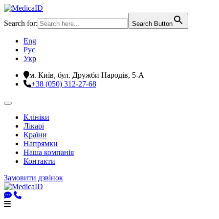
Search for:
Search Button
Eng
Рус
Укр
м. Київ, бул. Дружби Народів, 5-А
+38 (050) 312-27-68
Клініки
Лікарі
Країни
Напрямки
Наша компанія
Контакти
Замовити дзвінок