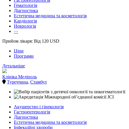
Гастроентерологія
Гематологія
Діагностика
Естетична медицина та косметологія
Кардіологія
Неврологія
···
Прийом лікаря: Від 120 USD
Ціни
Програми
Детальніше
Клініка Медіполь
Туреччина
,
Стамбул
Акушерство і гінекологія
Гастроентерологія
Діагностика
Естетична медицина та косметологія
Інфекційні хвороби