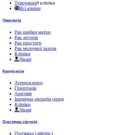
Туреччина
9 клініки
Всі країни
Онкологія
Рак шийки матки
Рак легенів
Рак простати
Рак молочної залози
Клініки
Лікарі
Кардіологія
Атеросклероз
Гіпертонія
Аритмія
Ішемічна хвороба серця
Клініки
Лікарі
Пластична хірургія
Підтяжка (ліфтінг)