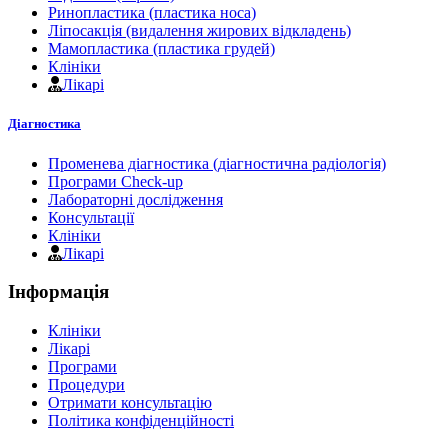
Ринопластика (пластика носа)
Ліпосакція (видалення жирових відкладень)
Мамопластика (пластика грудей)
Клініки
Лікарі
Діагностика
Променева діагностика (діагностична радіологія)
Програми Check-up
Лабораторні дослідження
Консультації
Клініки
Лікарі
Інформація
Клініки
Лікарі
Програми
Процедури
Отримати консультацію
Політика конфіденційності