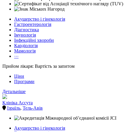
Акушерство і гінекологія
Гастроентерологія
Діагностика
Імунологія
Інфекційні хвороби
Кардіологія
Мамологія
···
Прийом лікаря: Вартість за запитом
Ціни
Програми
Детальніше
Клініка Ассута
Ізраїль
,
Тель-Авів
Акушерство і гінекологія