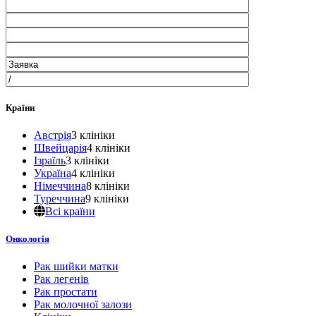
Країни
Австрія
3 клініки
Швейцарія
4 клініки
Ізраїль
3 клініки
Україна
4 клініки
Німеччина
8 клініки
Туреччина
9 клініки
Всі країни
Онкологія
Рак шийки матки
Рак легенів
Рак простати
Рак молочної залози