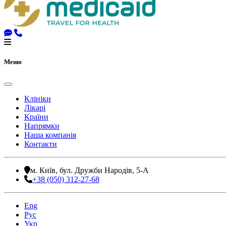
Меню
Клініки
Лікарі
Країни
Напрямки
Наша компанія
Контакти
м. Київ, бул. Дружби Народів, 5-А
+38 (050) 312-27-68
Eng
Рус
Укр