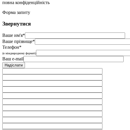
повна конфіденційність
Форма запиту
Звернутися
Ваше им'я*
Ваше прізвище*
Телефон*
(в міжднародному форматі)
Ваш e-mail