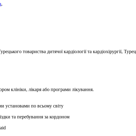
а
,
Турецького товариства дитячої кардіології та кардіохірургії, Туре
ором клініки, лікаря або програми лікування.
ми установами по всьому світу
оїздки та перебування за кордоном
aid