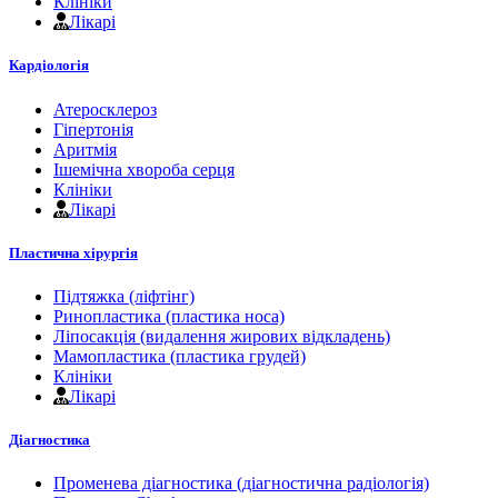
Клініки
Лікарі
Кардіологія
Атеросклероз
Гіпертонія
Аритмія
Ішемічна хвороба серця
Клініки
Лікарі
Пластична хірургія
Підтяжка (ліфтінг)
Ринопластика (пластика носа)
Ліпосакція (видалення жирових відкладень)
Мамопластика (пластика грудей)
Клініки
Лікарі
Діагностика
Променева діагностика (діагностична радіологія)