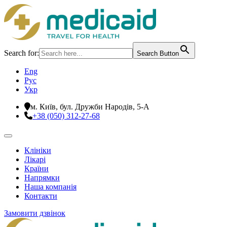
Search for:
Search Button
Eng
Рус
Укр
м. Київ, бул. Дружби Народів, 5-А
+38 (050) 312-27-68
Клініки
Лікарі
Країни
Напрямки
Наша компанія
Контакти
Замовити дзвінок