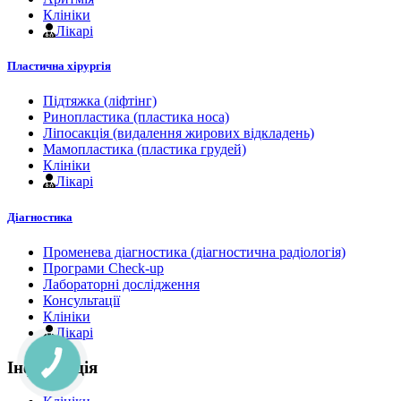
Клініки
Лікарі
Пластична хірургія
Підтяжка (ліфтінг)
Ринопластика (пластика носа)
Ліпосакція (видалення жирових відкладень)
Мамопластика (пластика грудей)
Клініки
Лікарі
Діагностика
Променева діагностика (діагностична радіологія)
Програми Check-up
Лабораторні дослідження
Консультації
Клініки
Лікарі
Інформація