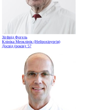
Зігфрід Фогель
Клініка Меоклінік (Нейрохірургія)
Досвід (років): 57