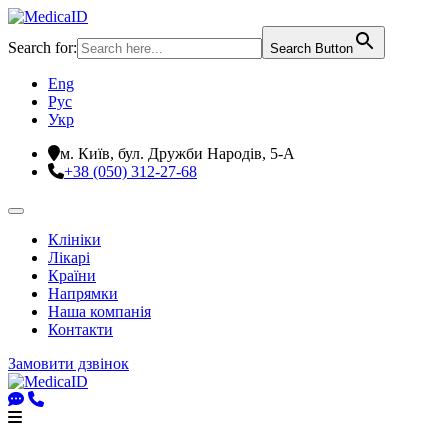
Search for:
Search Button
Eng
Рус
Укр
м. Київ, бул. Дружби Народів, 5-А
+38 (050) 312-27-68
Клініки
Лікарі
Країни
Напрямки
Наша компанія
Контакти
Замовити дзвінок