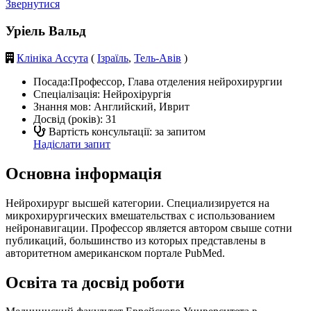
Звернутися
Уріель Вальд
Клініка Ассута
(
Ізраїль
,
Тель-Авів
)
Посада:
Профессор, Глава отделения нейрохирургии
Спеціалізація:
Нейрохірургія
Знання мов:
Английский, Иврит
Досвід (років):
31
Вартість консультації: за запитом
Надіслати запит
Основна інформація
Нейрохирург высшей категории. Специализируется на
микрохирургических вмешательствах с использованием
нейронавигации. Профессор является автором свыше сотни
публикаций, большинство из которых представлены в
авторитетном американском портале PubMed.
Освіта та досвід роботи