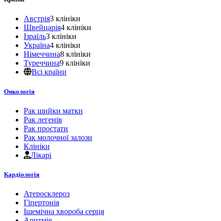
Австрія
3 клініки
Швейцарія
4 клініки
Ізраїль
3 клініки
Україна
4 клініки
Німеччина
8 клініки
Туреччина
9 клініки
Всі країни
Онкологія
Рак шийки матки
Рак легенів
Рак простати
Рак молочної залози
Клініки
Лікарі
Кардіологія
Атеросклероз
Гіпертонія
Ішемічна хвороба серця
Аритмія