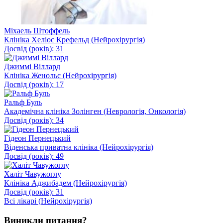
Міхаель Штоффель
Клініка Хеліос Крефельд (Нейрохірургія)
Досвід (років): 31
Джиммі Віллард
Клініка Женольє (Нейрохірургія)
Досвід (років): 17
Ральф Буль
Академічна клініка Золінген (Неврологія, Онкологія)
Досвід (років): 34
Гідеон Пернецький
Віденська приватна клініка (Нейрохірургія)
Досвід (років): 49
Халіт Чавужоглу
Клініка Аджибадем (Нейрохірургія)
Досвід (років): 31
Всі лікарі (Нейрохірургія)
Виникли питання?