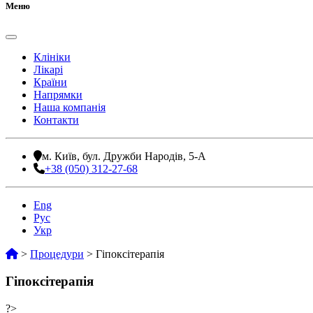
Меню
Клініки
Лікарі
Країни
Напрямки
Наша компанія
Контакти
м. Київ, бул. Дружби Народів, 5-А
+38 (050) 312-27-68
Eng
Рус
Укр
>
Процедури
>
Гіпоксітерапія
Гіпоксітерапія
?>