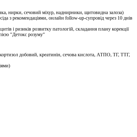
інка, нирки, сечовий міхур, наднирники, щитовидна залоза)
сіда з рекомендаціями, онлайн follow-up-супровід через 10 днів
итів і ризиків розвитку патологій, складання плану корекції
опією "Детокс розуму"
, кортизол добовий, креатинін, сечова кислота, АТПО, ТГ, ТТГ,
іями)