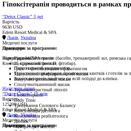
Гіпоксітерапія проводиться в рамках п
“Detox Classic” 3 дні
Вартість
9630 USD
Edem Resort Medical & SPA
Львів
,
Україна
Медичні послуги
Процедури за програмою:
Додатково
Користування SPA-зоною (басейн, тренажерний зал, римська сау
Підтримка 24/7
Гідроколонотерапія
Кнейпа, крижаний фонтан, фітобар).
25-гідроксивітамін D
Персональний координатор.
Грязе / і фітолікування з флоатингом
Туристична організація: бронювання квитків і готелів за
Мануальний лімфодренажний масаж
Захист інтересів пацієнта по всій поїздці до клініки.
Вакуумно-роликовий масаж
Сполучнотканинний масаж
Надіслати запит
Термоконтрастный ліполіз
“Detox Classic” 10 днів
Гіпоксітерапія
Вартість
Body Tonic
125300 USD
Тренування Силового Балансу
Edem Resort Medical & SPA
Консультація дієтолога
Львів
,
Україна
Консультація реабілітолога
Медичні послуги
Дюбаж
Процедури за програмою:
Додатково
Лабораторні аналізи