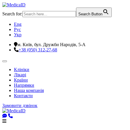
Search for:
Search Button
Eng
Рус
Укр
м. Київ, бул. Дружби Народів, 5-А
+38 (050) 312-27-68
Клініки
Лікарі
Країни
Напрямки
Наша компанія
Контакти
Замовити дзвінок