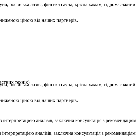
на, російська лазня, фінська сауна, крісла хамам, гідромасажни
 зниженою ціною від наших партнерів.
астних технік)
на, російська лазня, фінська сауна, крісла хамам, гідромасажни
и
 зниженою ціною від наших партнерів.
 інтерпретацією аналізів, заключна консультація з рекомендація
 інтерпретацією аналізів, заключна консультація з рекомендаціям