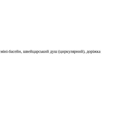
й міні-басейн, швейцарський душ (циркулярний), доріжка