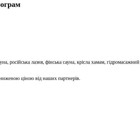
рограм
на, російська лазня, фінська сауна, крісла хамам, гідромасажни
 зниженою ціною від наших партнерів.