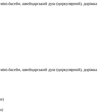
й міні-басейн, швейцарський душ (циркулярний), доріжка
й міні-басейн, швейцарський душ (циркулярний), доріжка
ми)
и)