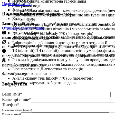
Гіпоксітерапія
Психоемоційна комп'ютерна гармонізація
Надіслати запит
Дюбаж
Мінеральні води
Аналіз сечі
Ультразвукова діагностика – комплексне дослідження (печ
Виникли питання?
Загальний клінічний аналіз крові
Консультація психотерапевта (первинне опитування і діагно
Коагулограма
після виїзду)
Ліпідограма
Залиште свій запит та отримайте консультацію, допомогу з підб
Нутрицевтичний аудит (первинна консультація, онлайн fol
25-гідроксивітамін D
Отримати консультацію
харчування, вживання вітамінів і мікроелементів за міжн
Імпульсна баротерапія
Аналіз складу тіла InBody 770 (56 параметрів)
Лімфодренажний масаж-виведення зайвої рідини з органі
налагоджені контакти з провідними лікувально-профілактични
Глибокий масаж тіла
Lulur tropical – дбайливий догляд за тілом з островів Ява і 
Лабораторна діагностика (глікований гемоглобін, глюкоза,
повний спектр послуг: підбір медичного закладу, організація п
Т3 (вільний), Т4 (вільний), гомоцистеїн, лужна фосфатаза
Спостереження лікаря (Первинний огляд, динамічний огляд
цілодобова підтримка персонального менеджера компанії Medic
Розклад індивідуального плану харчування провідним діє
Групові фітнес-тренування (аквааеробіка, скандинавська хо
повна конфіденційність
Біоенергетична Діагностика та корекція
Суха вуглекисла ванна
Форма запиту
Аналіз складу тіла InBody 770 (56 параметрів)
Дієтичне харчування 3 рази на день
Звернутися
Ваше им'я*
Ваше прізвище*
Телефон*
(в міжднародному форматі)
Ваш e-mail