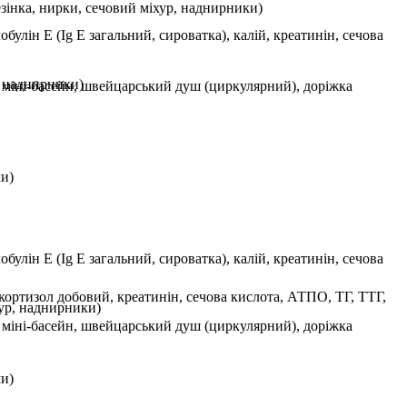
езінка, нирки, сечовий міхур, наднирники)
булін Е (Ig E загальний, сироватка), калій, креатинін, сечова
, наднирники)
й міні-басейн, швейцарський душ (циркулярний), доріжка
ми)
булін Е (Ig E загальний, сироватка), калій, креатинін, сечова
, кортизол добовий, креатинін, сечова кислота, АТПО, ТГ, ТТГ,
хур, наднирники)
й міні-басейн, швейцарський душ (циркулярний), доріжка
ми)