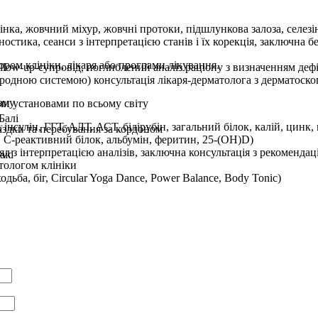
інка, жовчний міхур, жовчні протоки, підшлункова залоза, селез
стика, сеанси з інтерпретацією станів і їх корекція, заключна бе
ором клініки, лікаря або програми лікування.
low-up-супровід, поглиблений аналіз раціону з визначенням дефіц
ародною системою) консультація лікаря-дерматолога з дерматоск
зму
ми установами по всьому світу
Балі
 інсулін, ГГТ, АЛТ, АСТ, білірубін, загальний білок, калій, цинк
оїздки та перебування за кордоном
, С-реактивний білок, альбумін, феритин, 25-(OH)D)
 з інтерпретацією аналізів, заключна консультація з рекомендац
aid
тологом клініки
дьба, біг, Circular Yoga Dance, Power Balance, Body Tonic)