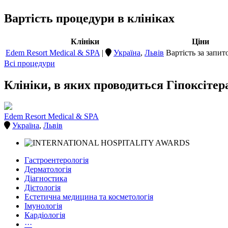
Вартість процедури в клініках
Клініки
Ціни
Edem Resort Medical & SPA
|
Україна
,
Львів
Вартість за запит
Всі процедури
Клініки, в яких проводиться Гіпоксітер
Edem Resort Medical & SPA
Україна
,
Львів
Гастроентерологія
Дерматологія
Діагностика
Дієтологія
Естетична медицина та косметологія
Імунологія
Кардіологія
···