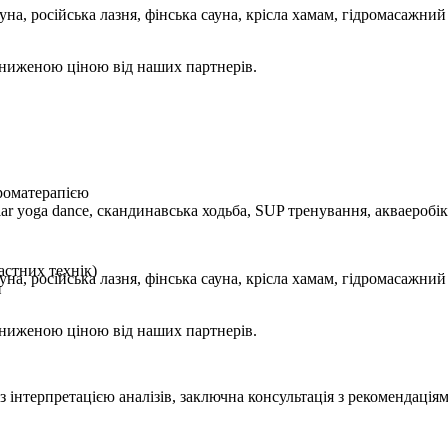
на, російська лазня, фінська сауна, крісла хамам, гідромасажни
 зниженою ціною від наших партнерів.
ароматерапією
lar yoga dance, скандинавська ходьба, SUP тренування, акваеробік
астних технік)
на, російська лазня, фінська сауна, крісла хамам, гідромасажни
и
 зниженою ціною від наших партнерів.
 інтерпретацією аналізів, заключна консультація з рекомендація