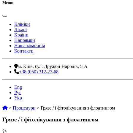
Меню
Клініки
Лікарі
Країни
Напрямки
Наша компанія
Контакти
м. Київ, бул. Дружби Народів, 5-А
+38 (050) 312-27-68
Eng
Рус
Укр
>
Процедури
>
Грязе / і фітолікування з флоатингом
Грязе / і фітолікування з флоатингом
?>