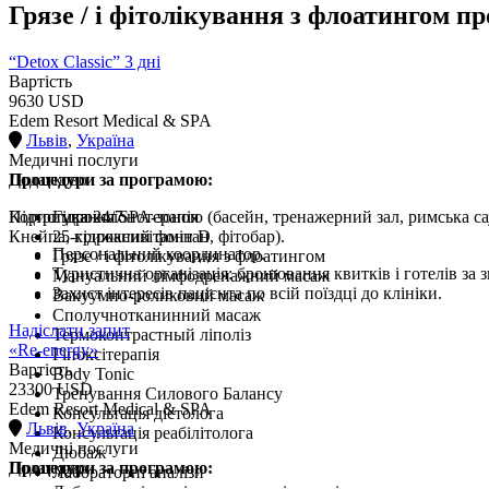
Грязе / і фітолікування з флоатингом п
“Detox Classic” 3 дні
Вартість
9630 USD
Edem Resort Medical & SPA
Львів
,
Україна
Медичні послуги
Процедури за програмою:
Додатково
Користування SPA-зоною (басейн, тренажерний зал, римська сау
Підтримка 24/7
Гідроколонотерапія
Кнейпа, крижаний фонтан, фітобар).
25-гідроксивітамін D
Персональний координатор.
Грязе / і фітолікування з флоатингом
Туристична організація: бронювання квитків і готелів за
Мануальний лімфодренажний масаж
Захист інтересів пацієнта по всій поїздці до клініки.
Вакуумно-роликовий масаж
Сполучнотканинний масаж
Надіслати запит
Термоконтрастный ліполіз
«Re-energy»
Гіпоксітерапія
Вартість
Body Tonic
23300 USD
Тренування Силового Балансу
Edem Resort Medical & SPA
Консультація дієтолога
Львів
,
Україна
Консультація реабілітолога
Медичні послуги
Дюбаж
Процедури за програмою:
Додатково
Лабораторні аналізи