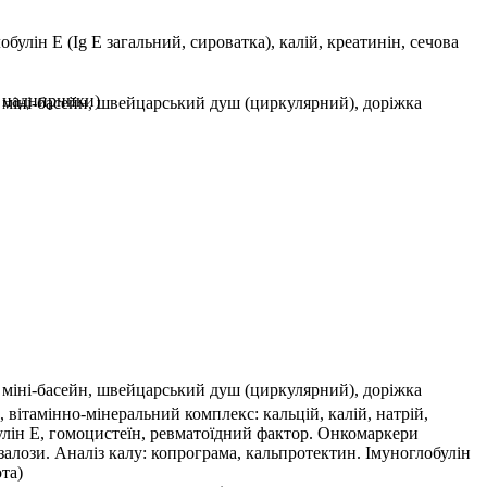
булін Е (Ig E загальний, сироватка), калій, креатинін, сечова
, наднирники)
й міні-басейн, швейцарський душ (циркулярний), доріжка
й міні-басейн, швейцарський душ (циркулярний), доріжка
 вітамінно-мінеральний комплекс: кальцій, калій, натрій,
булін Е, гомоцистеїн, ревматоїдний фактор. Онкомаркери
алози. Аналіз калу: копрограма, кальпротектин. Імуноглобулін
та)