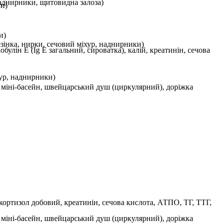
наднирники, щитовидна залоза)
ми)
и)
езінка, нирки, сечовий міхур, наднирники)
булін Е (Ig E загальний, сироватка), калій, креатинін, сечова
хур, наднирники)
й міні-басейн, швейцарський душ (циркулярний), доріжка
, кортизол добовий, креатинін, сечова кислота, АТПО, ТГ, ТТГ,
й міні-басейн, швейцарський душ (циркулярний), доріжка