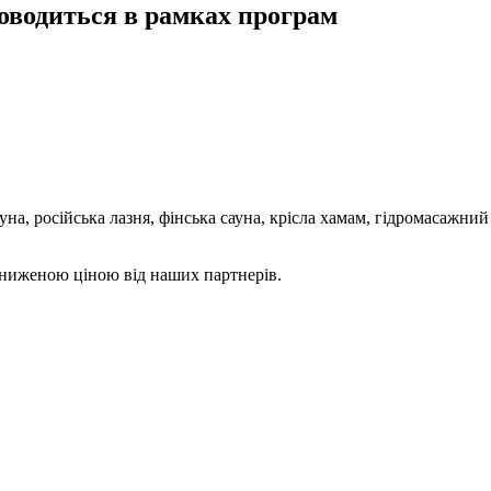
роводиться в рамках програм
на, російська лазня, фінська сауна, крісла хамам, гідромасажни
 зниженою ціною від наших партнерів.