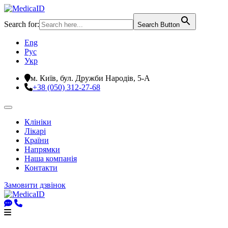
Search for:
Search Button
Eng
Рус
Укр
м. Київ, бул. Дружби Народів, 5-А
+38 (050) 312-27-68
Клініки
Лікарі
Країни
Напрямки
Наша компанія
Контакти
Замовити дзвінок