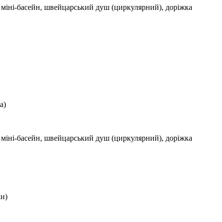
й міні-басейн, швейцарський душ (циркулярний), доріжка
а)
й міні-басейн, швейцарський душ (циркулярний), доріжка
ми)