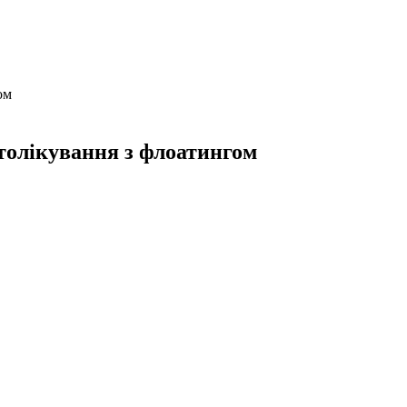
ом
фітолікування з флоатингом