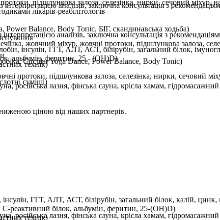
протоки, підшлункова залоза, селезінка, нирки, сечовий міхур, 
 інтерпретацією аналізів, заключна консультація з рекомендація
одиками лікарів-реабілітологів
а, Power Balance, Body Топіс, БІГ, скандинавська ходьба)
 інтерпретацією аналізів, заключна консультація з рекомендаціям
тренування
ечінка, жовчний міхур, жовчні протоки, підшлункова залоза, сел
бін, інсулін, ГГТ, АЛТ, АСТ, білірубін, загальний білок, імуногло
ни
ок, альбумін, феритин, 25 - (OH)D)
біка, Circular Yoga Dance, Power Balance, Body Tonic)
астних технік)
чні протоки, підшлункова залоза, селезінка, нирки, сечовий мі
слотні суміші)
на, російська лазня, фінська сауна, крісла хамам, гідромасажни
 зниженою ціною від наших партнерів.
 інсулін, ГГТ, АЛТ, АСТ, білірубін, загальний білок, калій, цинк
, С-реактивний білок, альбумін, феритин, 25-(OH)D)
на, російська лазня, фінська сауна, крісла хамам, гідромасажни
астних технік)