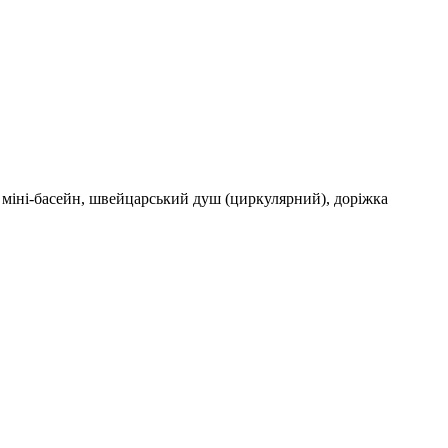
й міні-басейн, швейцарський душ (циркулярний), доріжка