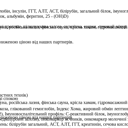
бін, інсулін, ГГТ, АЛТ, АСТ, білірубін, загальний білок, імуногло
ок, альбумін, феритин, 25 - (OH)D)
і протоки, підшлункова залоза, селезінка, нирки, сечовий міхур
на, російська лазня, фінська сауна, крісла хамам, гідромасажни
 зниженою ціною від наших партнерів.
астних технік)
ні спокою
и
на, російська лазня, фінська сауна, крісла хамам, гідромасажни
оза, глікований гемоглобін, Індекс Хома, жировий обмін лептин,
2), Імуновоспалітельний профіль: С-реактивний білок, імуногло
 зниженою ціною від наших партнерів.
дміхурової залози), онкомаркер яєчників, онкомаркер молочної з
ень: білірубін загальний, АСТ, АЛТ, ГГТ, креатинін, сечова кисло