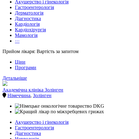
Акушерство і гінекологія
Гастроентерологія
Дерматологія
Діагностика
Кардіологія
Кардіохірургія
Мамологія
···
Прийом лікаря: Вартість за запитом
Ціни
Програми
Детальніше
Академічна клініка Золінген
Німеччина
,
Золінген
Акушерство і гінекологія
Гастроентерологія
Діагностика
Неврологія