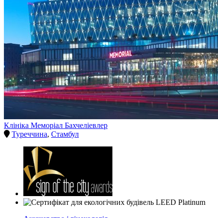
Клініка Меморіал Бахчеліевлер
Туреччина
,
Стамбул