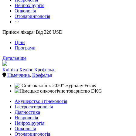
Нейрохірургія
Онкологія
Отоларингологія
···
Прийом лікаря: Від 326 USD
Ціни
Програми
Детальніше
Клініка Хеліос Крефельд
Німеччина
,
Крефельд
Акушерство і гінекологія
Гастроентерологія
Діагностика
Неврологія
Нейрохірургія
Онкологія
Отоларингологія