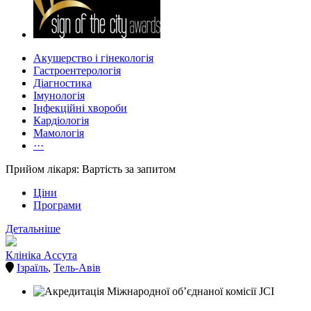
Акушерство і гінекологія
Гастроентерологія
Діагностика
Імунологія
Інфекційні хвороби
Кардіологія
Мамологія
···
Прийом лікаря: Вартість за запитом
Ціни
Програми
Детальніше
Клініка Ассута
Ізраїль
,
Тель-Авів