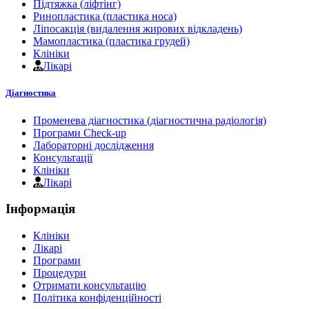
Підтяжка (ліфтінг)
Ринопластика (пластика носа)
Ліпосакція (видалення жирових відкладень)
Мамопластика (пластика грудей)
Клініки
Лікарі
Діагностика
Променева діагностика (діагностична радіологія)
Програми Check-up
Лабораторні дослідження
Консультації
Клініки
Лікарі
Інформація
Клініки
Лікарі
Програми
Процедури
Отримати консультацію
Політика конфіденційності