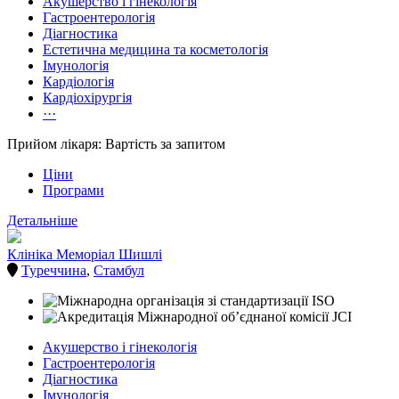
Акушерство і гінекологія
Гастроентерологія
Діагностика
Естетична медицина та косметологія
Імунологія
Кардіологія
Кардіохірургія
···
Прийом лікаря: Вартість за запитом
Ціни
Програми
Детальніше
Клініка Меморіал Шишлі
Туреччина
,
Стамбул
Акушерство і гінекологія
Гастроентерологія
Діагностика
Імунологія