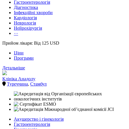
Гастроентерологія
Діагностика
Інфекційні хвороби
Кардіологія
Неврологія
Нейрохірургія
···
Прийом лікаря: Від 125 USD
Ціни
Програми
Детальніше
Клініка Анадолу
Туреччина
,
Стамбул
Акушерство і гінекологія
Гастроентерологія