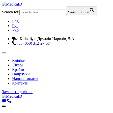
Search for:
Search Button
Eng
Рус
Укр
м. Київ, бул. Дружби Народів, 5-А
+38 (050) 312-27-68
Клініки
Лікарі
Країни
Напрямки
Наша компанія
Контакти
Замовити дзвінок