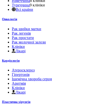
Німеччина
8 клініки
Туреччина
9 клініки
Всі країни
Онкологія
Рак шийки матки
Рак легенів
Рак простати
Рак молочної залози
Клініки
Лікарі
Кардіологія
Атеросклероз
Гіпертонія
Ішемічна хвороба серця
Аритмія
Клініки
Лікарі
Пластична хірургія