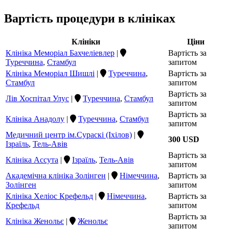
Вартість процедури в клініках
Клініки
Ціни
Клініка Меморіал Бахчеліевлер
|
Вартість за
Туреччина
,
Стамбул
запитом
Клініка Меморіал Шишлі
|
Туреччина
,
Вартість за
Стамбул
запитом
Вартість за
Лів Хоспітал Улус
|
Туреччина
,
Стамбул
запитом
Вартість за
Клініка Анадолу
|
Туреччина
,
Стамбул
запитом
Медичний центр ім.Сураскі (Іхілов)
|
300 USD
Ізраїль
,
Тель-Авів
Вартість за
Клініка Ассута
|
Ізраїль
,
Тель-Авів
запитом
Академічна клініка Золінген
|
Німеччина
,
Вартість за
Золінген
запитом
Клініка Хеліос Крефельд
|
Німеччина
,
Вартість за
Крефельд
запитом
Вартість за
Клініка Женольє
|
Женольє
запитом