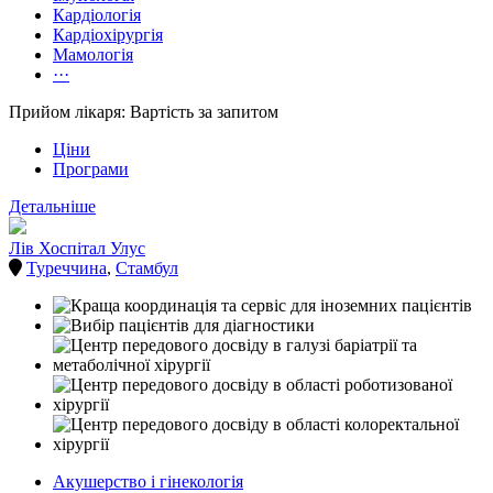
Кардіологія
Кардіохірургія
Мамологія
···
Прийом лікаря: Вартість за запитом
Ціни
Програми
Детальніше
Лів Хоспітал Улус
Туреччина
,
Стамбул
Акушерство і гінекологія