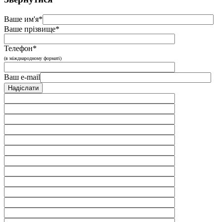
Ваше им'я*
Ваше прізвище*
Телефон*
(в міжднародному форматі)
Ваш e-mail