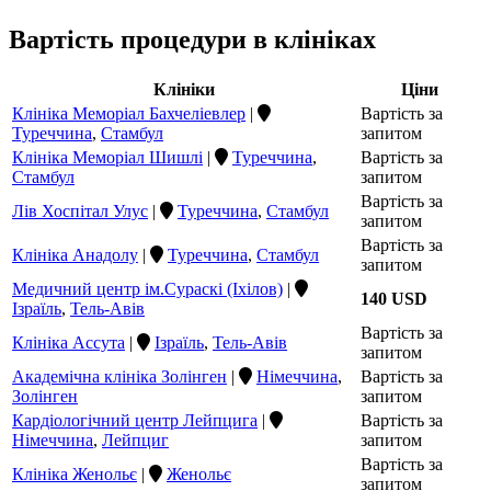
Вартість процедури в клініках
Клініки
Ціни
Клініка Меморіал Бахчеліевлер
|
Вартість за
Туреччина
,
Стамбул
запитом
Клініка Меморіал Шишлі
|
Туреччина
,
Вартість за
Стамбул
запитом
Вартість за
Лів Хоспітал Улус
|
Туреччина
,
Стамбул
запитом
Вартість за
Клініка Анадолу
|
Туреччина
,
Стамбул
запитом
Медичний центр ім.Сураскі (Іхілов)
|
140 USD
Ізраїль
,
Тель-Авів
Вартість за
Клініка Ассута
|
Ізраїль
,
Тель-Авів
запитом
Академічна клініка Золінген
|
Німеччина
,
Вартість за
Золінген
запитом
Кардіологічний центр Лейпцига
|
Вартість за
Німеччина
,
Лейпциг
запитом
Вартість за
Клініка Женольє
|
Женольє
запитом