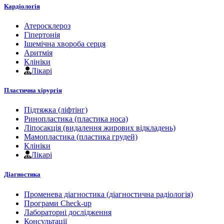
Кардіологія
Атеросклероз
Гіпертонія
Ішемічна хвороба серця
Аритмія
Клініки
Лікарі
Пластична хірургія
Підтяжка (ліфтінг)
Ринопластика (пластика носа)
Ліпосакція (видалення жирових відкладень)
Мамопластика (пластика грудей)
Клініки
Лікарі
Діагностика
Променева діагностика (діагностична радіологія)
Програми Check-up
Лабораторні дослідження
Консультації