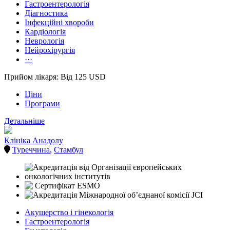
Гастроентерологія
Діагностика
Інфекційні хвороби
Кардіологія
Неврологія
Нейрохірургія
···
Прийом лікаря: Від 125 USD
Ціни
Програми
Детальніше
Клініка Анадолу
Туреччина
,
Стамбул
Акушерство і гінекологія
Гастроентерологія