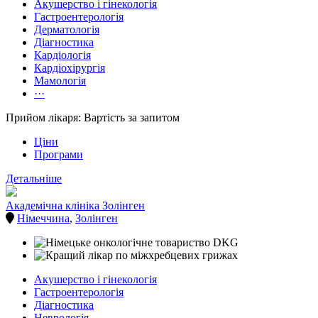
Акушерство і гінекологія
Гастроентерологія
Дерматологія
Діагностика
Кардіологія
Кардіохірургія
Мамологія
···
Прийом лікаря: Вартість за запитом
Ціни
Програми
Детальніше
Академічна клініка Золінген
Німеччина
,
Золінген
Акушерство і гінекологія
Гастроентерологія
Діагностика
Неврологія