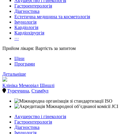
Акушерство і гінекологія
Гастроентерологія
Діагностика
Естетична медицина та косметологія
Імунологія
Кардіологія
Кардіохірургія
···
Прийом лікаря: Вартість за запитом
Ціни
Програми
Детальніше
Клініка Меморіал Шишлі
Туреччина
,
Стамбул
Акушерство і гінекологія
Гастроентерологія
Діагностика
Імунологія