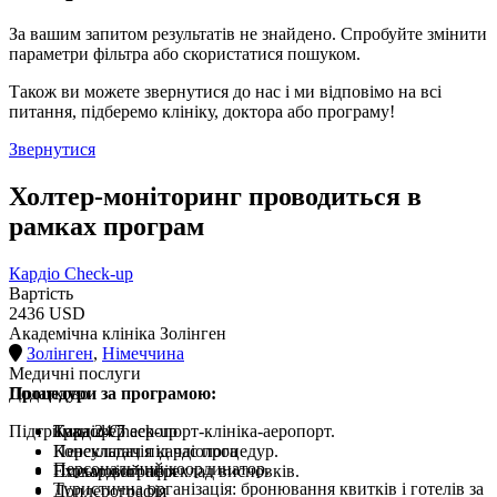
За вашим запитом результатів не знайдено. Спробуйте змінити
параметри фільтра або скористатися пошуком.
Також ви можете звернутися до нас і ми відповімо на всі
питання, підберемо клініку, доктора або програму!
Звернутися
Холтер-моніторинг проводиться в
рамках програм
Кардіо Check-up
Вартість
2436 USD
Академічна клініка Золінген
Золінген
,
Німеччина
Медичні послуги
Процедури за програмою:
Додатково
Підтримка 24/7
Кардіо Check-up
Трансфер аеропорт-клініка-аеропорт.
Консультація кардіолога
Перекладач під час процедур.
Персональний координатор.
Ехокардіографія
Письмовий переклад висновків.
Туристична організація: бронювання квитків і готелів за
Доплерографія