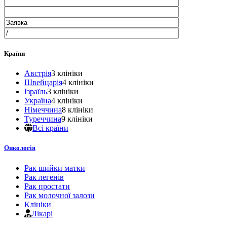
Країни
Австрія
3 клініки
Швейцарія
4 клініки
Ізраїль
3 клініки
Україна
4 клініки
Німеччина
8 клініки
Туреччина
9 клініки
Всі країни
Онкологія
Рак шийки матки
Рак легенів
Рак простати
Рак молочної залози
Клініки
Лікарі