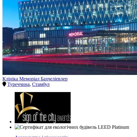
Клініка Меморіал Бахчеліевлер
Туреччина
,
Стамбул