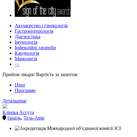
Акушерство і гінекологія
Гастроентерологія
Діагностика
Імунологія
Інфекційні хвороби
Кардіологія
Мамологія
···
Прийом лікаря: Вартість за запитом
Ціни
Програми
Детальніше
Клініка Ассута
Ізраїль
,
Тель-Авів