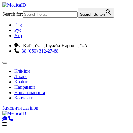
Search for:
Search Button
Eng
Рус
Укр
м. Київ, бул. Дружби Народів, 5-А
+38 (050) 312-27-68
Клініки
Лікарі
Країни
Напрямки
Наша компанія
Контакти
Замовити дзвінок