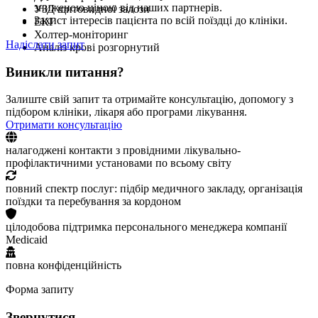
зниженою ціною від наших партнерів.
УЗД щитовидної залози
Захист інтересів пацієнта по всій поїздці до клініки.
ЕКГ
Холтер-моніторинг
Надіслати запит
Аналіз крові розгорнутий
Виникли питання?
Залиште свій запит та отримайте консультацію, допомогу з
підбором клініки, лікаря або програми лікування.
Отримати консультацію
налагоджені контакти з провідними лікувально-
профілактичними установами по всьому світу
повний спектр послуг: підбір медичного закладу, організація
поїздки та перебування за кордоном
цілодобова підтримка персонального менеджера компанії
Medicaid
повна конфіденційність
Форма запиту
Звернутися