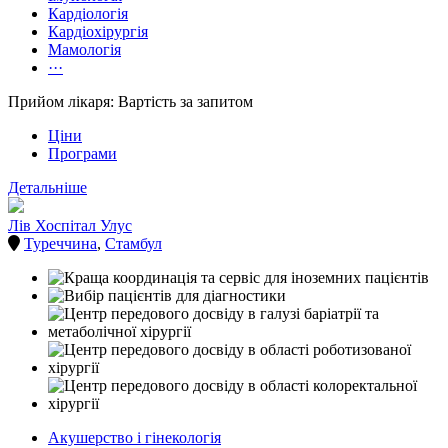
Кардіологія
Кардіохірургія
Мамологія
···
Прийом лікаря: Вартість за запитом
Ціни
Програми
Детальніше
Лів Хоспітал Улус
Туреччина
,
Стамбул
Акушерство і гінекологія