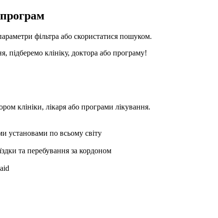
 програм
параметри фільтра або скористатися пошуком.
я, підберемо клініку, доктора або програму!
ором клініки, лікаря або програми лікування.
ми установами по всьому світу
оїздки та перебування за кордоном
aid