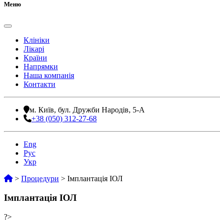
Меню
Клініки
Лікарі
Країни
Напрямки
Наша компанія
Контакти
м. Київ, бул. Дружби Народів, 5-А
+38 (050) 312-27-68
Eng
Рус
Укр
>
Процедури
>
Імплантація ІОЛ
Імплантація ІОЛ
?>