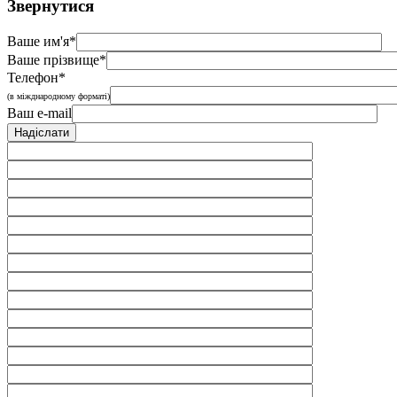
Звернутися
Ваше им'я*
Ваше прізвище*
Телефон*
(в міжднародному форматі)
Ваш e-mail