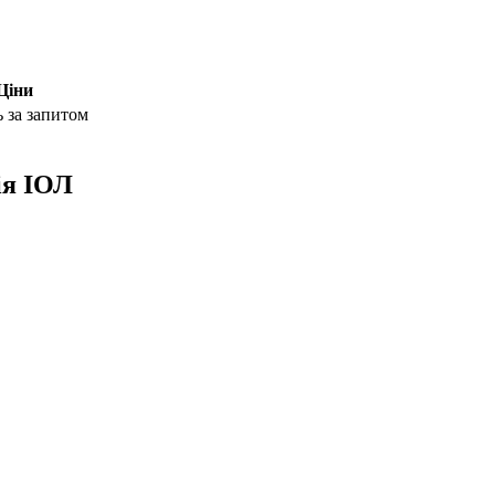
Ціни
ь за запитом
ія ІОЛ