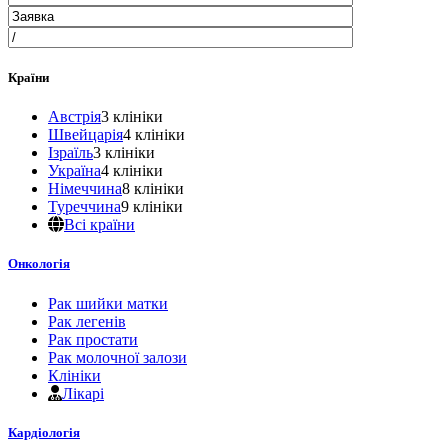
Країни
Австрія
3 клініки
Швейцарія
4 клініки
Ізраїль
3 клініки
Україна
4 клініки
Німеччина
8 клініки
Туреччина
9 клініки
Всі країни
Онкологія
Рак шийки матки
Рак легенів
Рак простати
Рак молочної залози
Клініки
Лікарі
Кардіологія