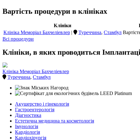
Вартість процедури в клініках
Клініки
Клініка Меморіал Бахчеліевлер
|
Туреччина
,
Стамбул
Вартіст
Всі процедури
Клініки, в яких проводиться Імплантац
Клініка Меморіал Бахчеліевлер
Туреччина
,
Стамбул
Акушерство і гінекологія
Гастроентерологія
Діагностика
Естетична медицина та косметологія
Імунологія
Кардіологія
Кардіохірургія