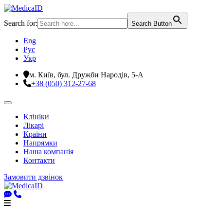
Search for:
Search Button
Eng
Рус
Укр
м. Київ, бул. Дружби Народів, 5-А
+38 (050) 312-27-68
Клініки
Лікарі
Країни
Напрямки
Наша компанія
Контакти
Замовити дзвінок