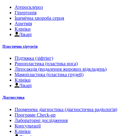
Атеросклероз
Гіпертонія
Ішемічна хвороба серця
Аритмія
Клініки
Лікарі
Пластична хірургія
Підтяжка (ліфтінг)
Ринопластика (пластика носа)
Ліпосакція (видалення жирових відкладень)
Мамопластика (пластика грудей)
Клініки
Лікарі
Діагностика
Променева діагностика (діагностична радіологія)
Програми Check-up
Лабораторні дослідження
Консультації
Клініки