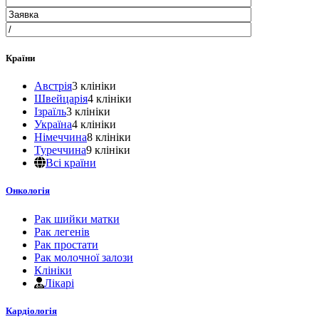
Країни
Австрія
3 клініки
Швейцарія
4 клініки
Ізраїль
3 клініки
Україна
4 клініки
Німеччина
8 клініки
Туреччина
9 клініки
Всі країни
Онкологія
Рак шийки матки
Рак легенів
Рак простати
Рак молочної залози
Клініки
Лікарі
Кардіологія