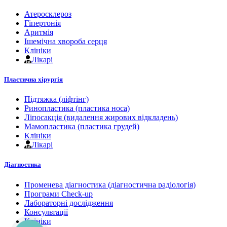
Атеросклероз
Гіпертонія
Аритмія
Ішемічна хвороба серця
Клініки
Лікарі
Пластична хірургія
Підтяжка (ліфтінг)
Ринопластика (пластика носа)
Ліпосакція (видалення жирових відкладень)
Мамопластика (пластика грудей)
Клініки
Лікарі
Діагностика
Променева діагностика (діагностична радіологія)
Програми Check-up
Лабораторні дослідження
Консультації
Клініки