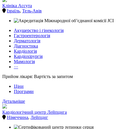
Клініка Ассута
Ізраїль
,
Тель-Авів
Акушерство і гінекологія
Гастроентерологія
Дерматологія
Діагностика
Кардіологія
Кардіохірургія
Мамологія
···
Прийом лікаря: Вартість за запитом
Ціни
Програми
Детальніше
Кардіологічний центр Лейпцига
Німеччина
,
Лейпциг