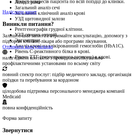
Захист інтересів пацієнта по всій поїздці до клініки.
Ліпідограма
Загальний аналіз сечі
Надіслати запит
Загальний клінічний аналіз крові
УЗД щитовидної залози
Виникли питання?
Рентгенографія грудної клітини.
УЗД сонних артерій.
Залиште свій запит та отримайте консультацію, допомогу з
Эргометрия.
підбором клініки, лікаря або програми лікування.
Аналіз крові на глікірованний гемоглобін (HbA1C).
Отримати консультацію
Рівень С-реактивного білка в крові.
Рівень ТТГ (тиреотропного гормону) в крові.
налагоджені контакти з провідними лікувально-
профілактичними установами по всьому світу
повний спектр послуг: підбір медичного закладу, організація
поїздки та перебування за кордоном
цілодобова підтримка персонального менеджера компанії
Medicaid
повна конфіденційність
Форма запиту
Звернутися