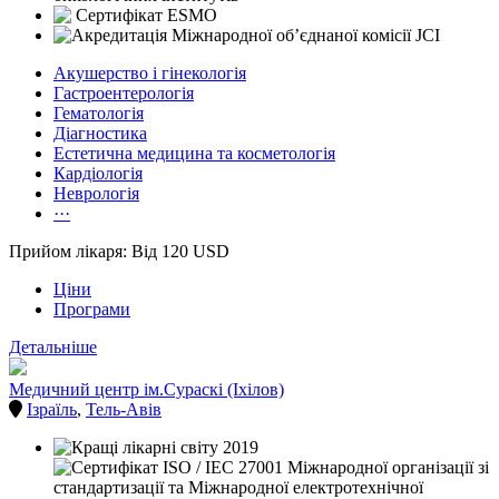
Акушерство і гінекологія
Гастроентерологія
Гематологія
Діагностика
Естетична медицина та косметологія
Кардіологія
Неврологія
···
Прийом лікаря: Від 120 USD
Ціни
Програми
Детальніше
Медичний центр ім.Сураскі (Іхілов)
Ізраїль
,
Тель-Авів