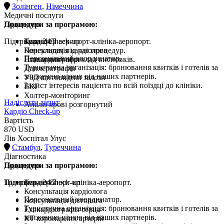
Золінген
,
Німеччина
Медичні послуги
Процедури за програмою:
Додатково
Підтримка 24/7
Кардіо Check-up
Трансфер аеропорт-клініка-аеропорт.
Консультація кардіолога
Перекладач під час процедур.
Персональний координатор.
Ехокардіографія
Письмовий переклад висновків.
Туристична організація: бронювання квитків і готелів за
Доплерографія
зниженою ціною від наших партнерів.
УЗД щитовидної залози
Захист інтересів пацієнта по всій поїздці до клініки.
ЕКГ
Холтер-моніторинг
Надіслати запит
Аналіз крові розгорнутий
Кардіо Check-up
Вартість
870 USD
Лів Хоспітал Улус
Стамбул
,
Туреччина
Діагностика
Процедури за програмою:
Додатково
Трансфер-аеропорт-клініка-аеропорт.
Підтримка 24/7
Кардіо Check-up
Консультація кардіолога
Персональний координатор.
Консультація дієтолога
Туристична організація: бронювання квитків і готелів за
Ехокардіографія серця
зниженою ціною від наших партнерів.
КТ коронарних артерій