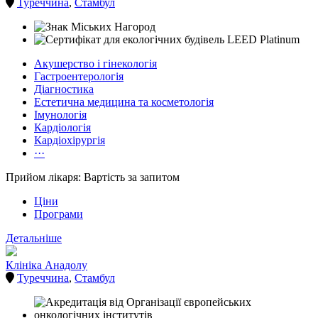
Туреччина
,
Стамбул
Акушерство і гінекологія
Гастроентерологія
Діагностика
Естетична медицина та косметологія
Імунологія
Кардіологія
Кардіохірургія
···
Прийом лікаря: Вартість за запитом
Ціни
Програми
Детальніше
Клініка Анадолу
Туреччина
,
Стамбул