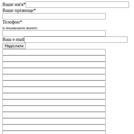
Ваше им'я*
Ваше прізвище*
Телефон*
(в міжднародному форматі)
Ваш e-mail