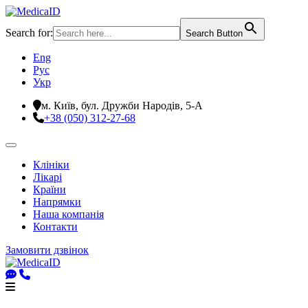
Search for:
Search Button
Eng
Рус
Укр
м. Київ, бул. Дружби Народів, 5-А
+38 (050) 312-27-68
Клініки
Лікарі
Країни
Напрямки
Наша компанія
Контакти
Замовити дзвінок