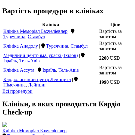
Вартість процедури в клініках
Клініки
Ціни
Клініка Меморіал Бахчеліевлер
|
Вартість за
Туреччина
,
Стамбул
запитом
Вартість за
Клініка Анадолу
|
Туреччина
,
Стамбул
запитом
Медичний центр ім.Сураскі (Іхілов)
|
2200 USD
Ізраїль
,
Тель-Авів
Вартість за
Клініка Ассута
|
Ізраїль
,
Тель-Авів
запитом
Кардіологічний центр Лейпцига
|
1990 USD
Німеччина
,
Лейпциг
Всі процедури
Клініки, в яких проводиться Кардіо
Check-up
Клініка Меморіал Бахчеліевлер