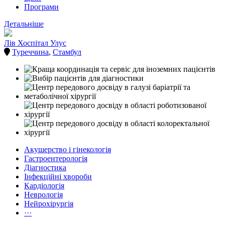
Програми
Детальніше
Лів Хоспітал Улус
Туреччина
,
Стамбул
Акушерство і гінекологія
Гастроентерологія
Діагностика
Інфекційні хвороби
Кардіологія
Неврологія
Нейрохірургія
···