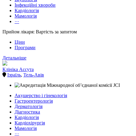
Інфекційні хвороби
Кардіологія
Мамологія
···
Прийом лікаря: Вартість за запитом
Ціни
Програми
Детальніше
Клініка Ассута
Ізраїль
,
Тель-Авів
Акушерство і гінекологія
Гастроентерологія
Дерматологія
Діагностика
Кардіологія
Кардіохірургія
Мамологія
···