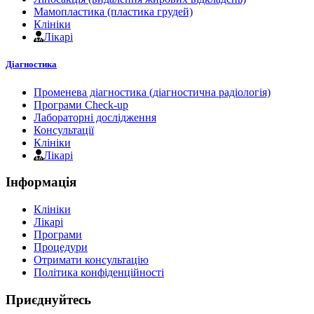
Мамопластика (пластика грудей)
Клініки
Лікарі
Діагностика
Променева діагностика (діагностична радіологія)
Програми Check-up
Лабораторні дослідження
Консультації
Клініки
Лікарі
Інформація
Клініки
Лікарі
Програми
Процедури
Отримати консультацію
Політика конфіденційності
Приєднуйтесь