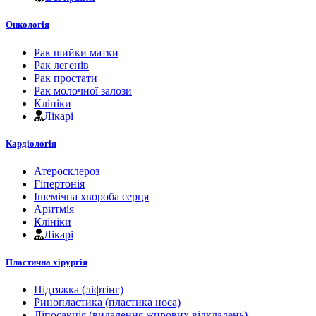
Онкологія
Рак шийки матки
Рак легенів
Рак простати
Рак молочної залози
Клініки
Лікарі
Кардіологія
Атеросклероз
Гіпертонія
Ішемічна хвороба серця
Аритмія
Клініки
Лікарі
Пластична хірургія
Підтяжка (ліфтінг)
Ринопластика (пластика носа)
Ліпосакція (видалення жирових відкладень)