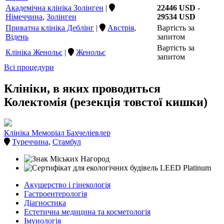
Академічна клініка Золінген
|
22446 USD -
Німеччина
,
Золінген
29534 USD
Приватна клініка Деблінг
|
Австрія
,
Вартість за
Відень
запитом
Вартість за
Клініка Женольє
|
Женольє
запитом
Всі процедури
Клініки, в яких проводиться
Колектомія (резекція товстої кишки)
Клініка Меморіал Бахчеліевлер
Туреччина
,
Стамбул
Акушерство і гінекологія
Гастроентерологія
Діагностика
Естетична медицина та косметологія
Імунологія