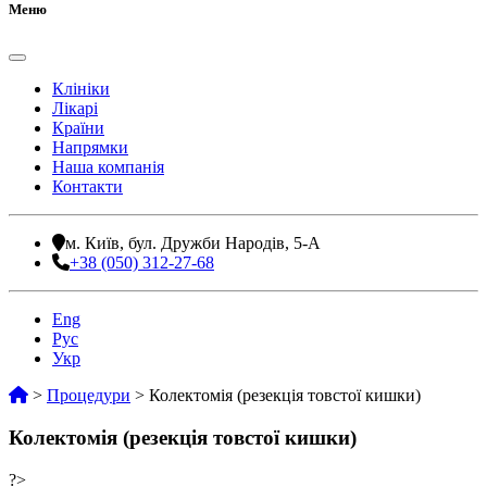
Меню
Клініки
Лікарі
Країни
Напрямки
Наша компанія
Контакти
м. Київ, бул. Дружби Народів, 5-А
+38 (050) 312-27-68
Eng
Рус
Укр
>
Процедури
>
Колектомія (резекція товстої кишки)
Колектомія (резекція товстої кишки)
?>