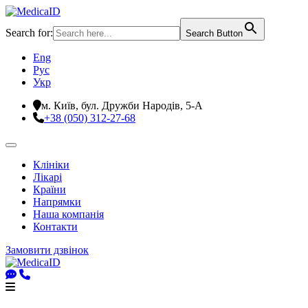
Search for:
Search Button
Eng
Рус
Укр
м. Київ, бул. Дружби Народів, 5-А
+38 (050) 312-27-68
Клініки
Лікарі
Країни
Напрямки
Наша компанія
Контакти
Замовити дзвінок