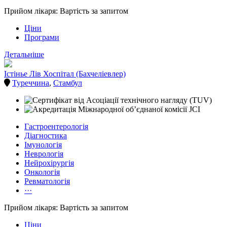
Прийом лікаря: Вартість за запитом
Ціни
Програми
Детальніше
Істінье Лів Хоспітал (Бахчеліевлер)
Туреччина
,
Стамбул
Гастроентерологія
Діагностика
Імунологія
Неврологія
Нейрохірургія
Онкологія
Ревматологія
···
Прийом лікаря: Вартість за запитом
Ціни