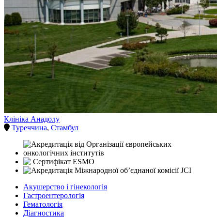
Клініка Анадолу
Туреччина
,
Стамбул
Акушерство і гінекологія
Гастроентерологія
Гематологія
Діагностика