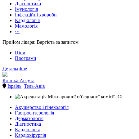
Діагностика
Імунологія
Інфекційні хвороби
Кардіологія
Мамологія
···
Прийом лікаря: Вартість за запитом
Ціни
Програми
Детальніше
Клініка Ассута
Ізраїль
,
Тель-Авів
Акушерство і гінекологія
Гастроентерологія
Дерматологія
Діагностика
Кардіологія
Кардіохірургія