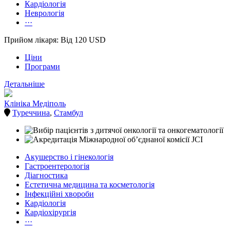
Кардіологія
Неврологія
···
Прийом лікаря: Від 120 USD
Ціни
Програми
Детальніше
Клініка Медіполь
Туреччина
,
Стамбул
Акушерство і гінекологія
Гастроентерологія
Діагностика
Естетична медицина та косметологія
Інфекційні хвороби
Кардіологія
Кардіохірургія
···