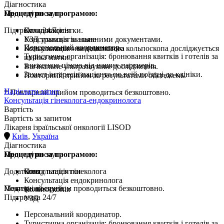
Діагностика
Процедури за програмою:
Медичні послуги
Підтримка 24/7
Кольпоскопія
Огляд пацієнтки.
УЗД трансвагінальне
Консультація за наявними документами.
Персональний координатор.
Консультація онкогематолога
Кольпоскопія - за допомогою кольпоскопа досліджується
Туристична організація: бронювання квитків і готелів за
шийка матки.
зниженою ціною від наших партнерів.
Вагінальне ультразвукове дослідження.
Захист інтересів пацієнта по всій поїздці до клініки.
Повторний прийом за результатами обстежень.
Надіслати запит
* Повторний прийом проводиться безкоштовно.
Консультація гінеколога-ендокринолога
Вартість
Вартість за запитом
Лікарня ізраїльської онкології LISOD
Київ
,
Україна
Діагностика
Процедури за програмою:
Медичні послуги
Додатково
Консультація гінеколога
Огляд пацієнтки
Консультація ендокринолога
Повторний прийом проводиться безкоштовно.
Медичні послуги
Кольпоскопія
Підтримка 24/7
УЗД
Персональний координатор.
Туристична організація: бронювання квитків і готелів за