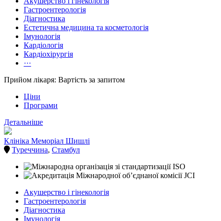
Акушерство і гінекологія
Гастроентерологія
Діагностика
Естетична медицина та косметологія
Імунологія
Кардіологія
Кардіохірургія
···
Прийом лікаря: Вартість за запитом
Ціни
Програми
Детальніше
Клініка Меморіал Шишлі
Туреччина
,
Стамбул
Акушерство і гінекологія
Гастроентерологія
Діагностика
Імунологія