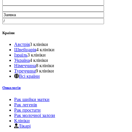
Країни
Австрія
3 клініки
Швейцарія
4 клініки
Ізраїль
3 клініки
Україна
4 клініки
Німеччина
8 клініки
Туреччина
9 клініки
Всі країни
Онкологія
Рак шийки матки
Рак легенів
Рак простати
Рак молочної залози
Клініки
Лікарі