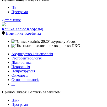
Ціни
Програми
Детальніше
Клініка Хеліос Крефельд
Німеччина
,
Крефельд
Акушерство і гінекологія
Гастроентерологія
Діагностика
Неврологія
Нейрохірургія
Онкологія
Отоларингологія
···
Прийом лікаря: Вартість за запитом
Ціни
Програми