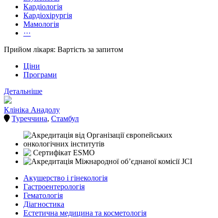
Кардіологія
Кардіохірургія
Мамологія
···
Прийом лікаря: Вартість за запитом
Ціни
Програми
Детальніше
Клініка Анадолу
Туреччина
,
Стамбул
Акушерство і гінекологія
Гастроентерологія
Гематологія
Діагностика
Естетична медицина та косметологія