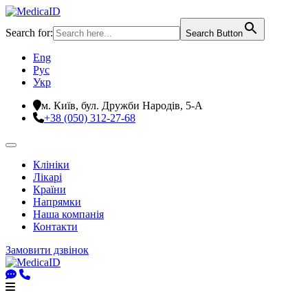
Search for:
Search Button
Eng
Рус
Укр
м. Київ, бул. Дружби Народів, 5-А
+38 (050) 312-27-68
Клініки
Лікарі
Країни
Напрямки
Наша компанія
Контакти
Замовити дзвінок