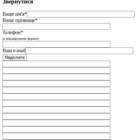
Звернутися
Ваше им'я*
Ваше прізвище*
Телефон*
(в міжднародному форматі)
Ваш e-mail