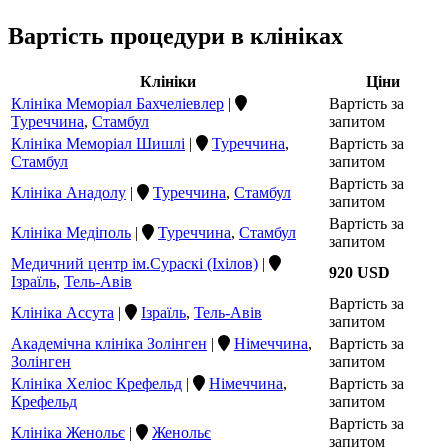
Вартість процедури в клініках
Клініки
Ціни
Клініка Меморіал Бахчеліевлер
|
Вартість за
Туреччина
,
Стамбул
запитом
Клініка Меморіал Шишлі
|
Туреччина
,
Вартість за
Стамбул
запитом
Вартість за
Клініка Анадолу
|
Туреччина
,
Стамбул
запитом
Вартість за
Клініка Медіполь
|
Туреччина
,
Стамбул
запитом
Медичний центр ім.Сураскі (Іхілов)
|
920 USD
Ізраїль
,
Тель-Авів
Вартість за
Клініка Ассута
|
Ізраїль
,
Тель-Авів
запитом
Академічна клініка Золінген
|
Німеччина
,
Вартість за
Золінген
запитом
Клініка Хеліос Крефельд
|
Німеччина
,
Вартість за
Крефельд
запитом
Вартість за
Клініка Женольє
|
Женольє
запитом