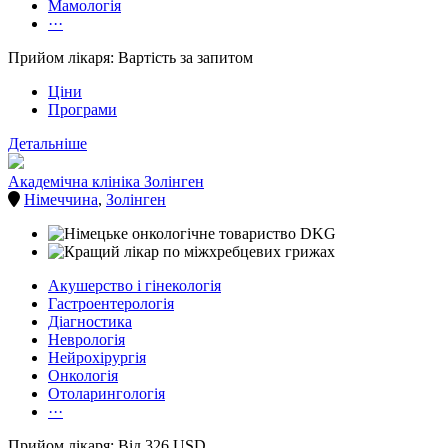
Мамологія
···
Прийом лікаря: Вартість за запитом
Ціни
Програми
Детальніше
Академічна клініка Золінген
Німеччина
,
Золінген
Акушерство і гінекологія
Гастроентерологія
Діагностика
Неврологія
Нейрохірургія
Онкологія
Отоларингологія
···
Прийом лікаря: Від 326 USD