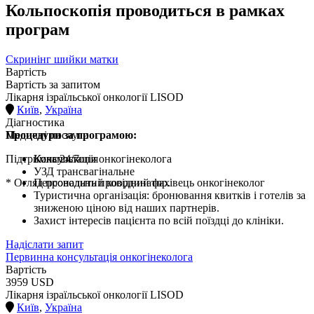
Кольпоскопія проводиться в рамках
програм
Скринінг шийки матки
Вартість
Вартість за запитом
Лікарня ізраїльської онкології LISOD
Київ
,
Україна
Діагностика
Процедури за програмою:
Медичні послуги
Підтримка 24/7
Кольпоскопія
Консультація онкогінеколога
УЗД трансвагінальне
* Огляд проводить провідний фахівець онкогінеколог
Персональний координатор.
Туристична організація: бронювання квитків і готелів за
зниженою ціною від наших партнерів.
Захист інтересів пацієнта по всій поїздці до клініки.
Надіслати запит
Первинна консультація онкогінеколога
Вартість
3959 USD
Лікарня ізраїльської онкології LISOD
Київ
,
Україна