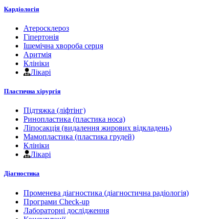
Кардіологія
Атеросклероз
Гіпертонія
Ішемічна хвороба серця
Аритмія
Клініки
Лікарі
Пластична хірургія
Підтяжка (ліфтінг)
Ринопластика (пластика носа)
Ліпосакція (видалення жирових відкладень)
Мамопластика (пластика грудей)
Клініки
Лікарі
Діагностика
Променева діагностика (діагностична радіологія)
Програми Check-up
Лабораторні дослідження