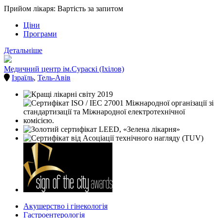
Прийом лікаря: Вартість за запитом
Ціни
Програми
Детальніше
Медичний центр ім.Сураскі (Іхілов)
Ізраїль
,
Тель-Авів
Акушерство і гінекологія
Гастроентерологія