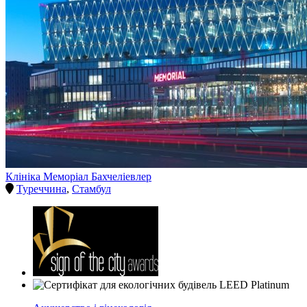
Клініка Меморіал Бахчеліевлер
Туреччина
,
Стамбул