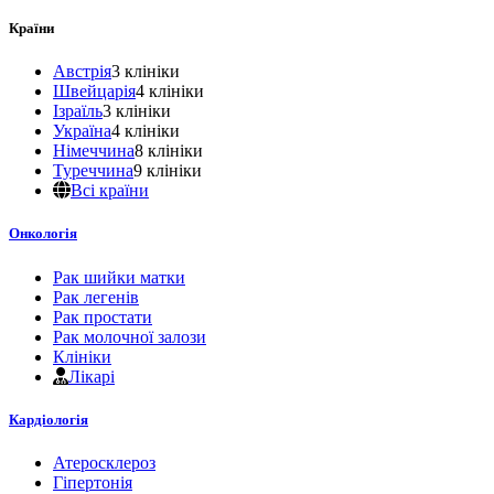
Країни
Австрія
3 клініки
Швейцарія
4 клініки
Ізраїль
3 клініки
Україна
4 клініки
Німеччина
8 клініки
Туреччина
9 клініки
Всі країни
Онкологія
Рак шийки матки
Рак легенів
Рак простати
Рак молочної залози
Клініки
Лікарі
Кардіологія
Атеросклероз
Гіпертонія