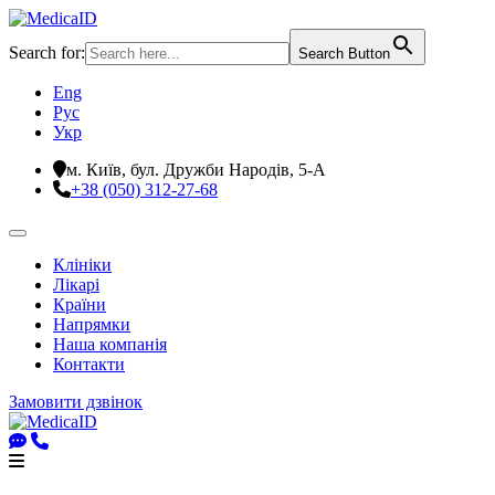
Search for:
Search Button
Eng
Рус
Укр
м. Київ, бул. Дружби Народів, 5-А
+38 (050) 312-27-68
Клініки
Лікарі
Країни
Напрямки
Наша компанія
Контакти
Замовити дзвінок