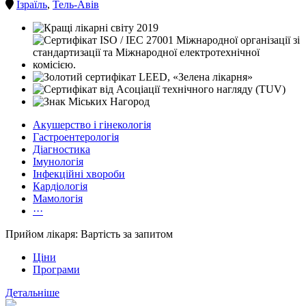
Ізраїль
,
Тель-Авів
Акушерство і гінекологія
Гастроентерологія
Діагностика
Імунологія
Інфекційні хвороби
Кардіологія
Мамологія
···
Прийом лікаря: Вартість за запитом
Ціни
Програми
Детальніше