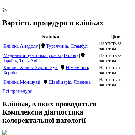
?>
Вартість процедури в клініках
Клініки
Ціни
Вартість за
Клініка Анадолу
|
Туреччина
,
Стамбул
запитом
Медичний центр ім.Сураскі (Іхілов)
|
Вартість за
Ізраїль
,
Тель-Авів
запитом
Клініка Хеліос Берлін-Бух
|
Німеччина
,
Вартість за
Берлін
запитом
Вартість за
Клініка Моншуазі
|
Швейцарія
,
Лозанна
запитом
Всі процедури
Клініки, в яких проводиться
Комплексна діагностика
колоректальної патології