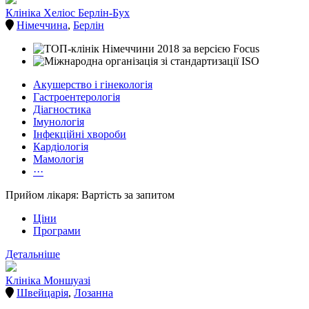
Клініка Хеліос Берлін-Бух
Німеччина
,
Берлін
Акушерство і гінекологія
Гастроентерологія
Діагностика
Імунологія
Інфекційні хвороби
Кардіологія
Мамологія
···
Прийом лікаря: Вартість за запитом
Ціни
Програми
Детальніше
Клініка Моншуазі
Швейцарія
,
Лозанна