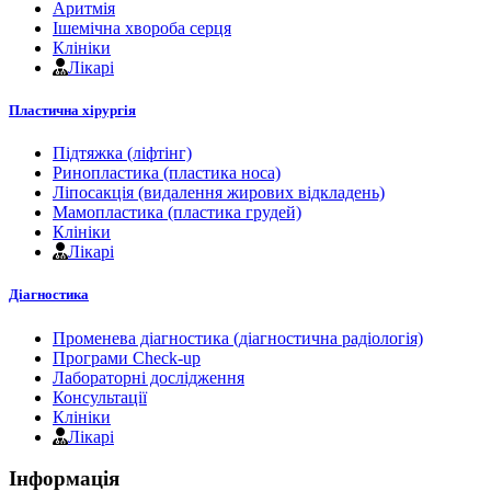
Аритмія
Ішемічна хвороба серця
Клініки
Лікарі
Пластична хірургія
Підтяжка (ліфтінг)
Ринопластика (пластика носа)
Ліпосакція (видалення жирових відкладень)
Мамопластика (пластика грудей)
Клініки
Лікарі
Діагностика
Променева діагностика (діагностична радіологія)
Програми Check-up
Лабораторні дослідження
Консультації
Клініки
Лікарі
Інформація