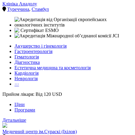
Клініка Анадолу
Туреччина
,
Стамбул
Акушерство і гінекологія
Гастроентерологія
Гематологія
Діагностика
Естетична медицина та косметологія
Кардіологія
Неврологія
···
Прийом лікаря: Від 120 USD
Ціни
Програми
Детальніше
Медичний центр ім.Сураскі (Іхілов)