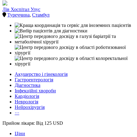
Лів Хоспітал Улус
Туреччина
,
Стамбул
Акушерство і гінекологія
Гастроентерологія
Діагностика
Інфекційні хвороби
Кардіологія
Неврологія
Нейрохірургія
···
Прийом лікаря: Від 125 USD
Ціни