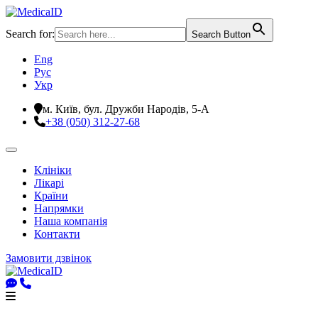
Search for:
Search Button
Eng
Рус
Укр
м. Київ, бул. Дружби Народів, 5-А
+38 (050) 312-27-68
Клініки
Лікарі
Країни
Напрямки
Наша компанія
Контакти
Замовити дзвінок