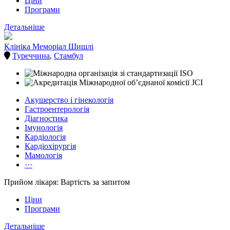
Ціни
Програми
Детальніше
Клініка Меморіал Шишлі
Туреччина
,
Стамбул
Акушерство і гінекологія
Гастроентерологія
Діагностика
Імунологія
Кардіологія
Кардіохірургія
Мамологія
···
Прийом лікаря: Вартість за запитом
Ціни
Програми
Детальніше