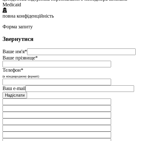
Medicaid
повна конфіденційність
Форма запиту
Звернутися
Ваше им'я*
Ваше прізвище*
Телефон*
(в міжднародному форматі)
Ваш e-mail