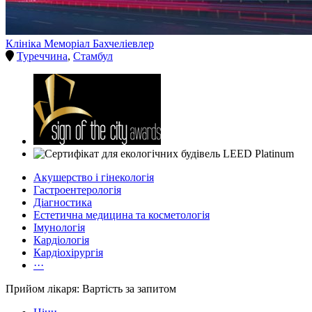
Клініка Меморіал Бахчеліевлер
Туреччина
,
Стамбул
Акушерство і гінекологія
Гастроентерологія
Діагностика
Естетична медицина та косметологія
Імунологія
Кардіологія
Кардіохірургія
···
Прийом лікаря: Вартість за запитом