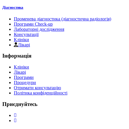
Діагностика
Променева діагностика (діагностична радіологія)
Програми Check-up
Лабораторні дослідження
Консультації
Клініки
Лікарі
Інформація
Клініки
Лікарі
Програми
Процедури
Отримати консультацію
Політика конфіденційності
Приєднуйтесь