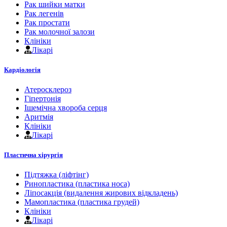
Рак шийки матки
Рак легенів
Рак простати
Рак молочної залози
Клініки
Лікарі
Кардіологія
Атеросклероз
Гіпертонія
Ішемічна хвороба серця
Аритмія
Клініки
Лікарі
Пластична хірургія
Підтяжка (ліфтінг)
Ринопластика (пластика носа)
Ліпосакція (видалення жирових відкладень)
Мамопластика (пластика грудей)
Клініки
Лікарі