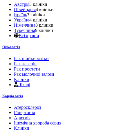
Австрія
3 клініки
Швейцарія
4 клініки
Ізраїль
3 клініки
Україна
4 клініки
Німеччина
8 клініки
Туреччина
9 клініки
Всі країни
Онкологія
Рак шийки матки
Рак легенів
Рак простати
Рак молочної залози
Клініки
Лікарі
Кардіологія
Атеросклероз
Гіпертонія
Аритмія
Ішемічна хвороба серця
Клініки