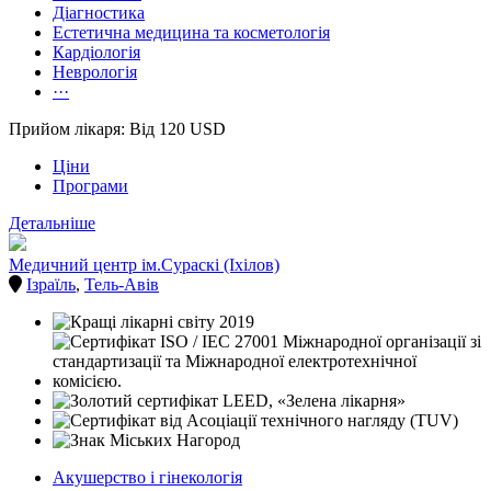
Діагностика
Естетична медицина та косметологія
Кардіологія
Неврологія
···
Прийом лікаря: Від 120 USD
Ціни
Програми
Детальніше
Медичний центр ім.Сураскі (Іхілов)
Ізраїль
,
Тель-Авів
Акушерство і гінекологія