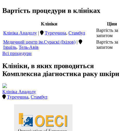
Вартість процедури в клініках
Клініки
Ціни
Вартість за
Клініка Анадолу
|
Туреччина
,
Стамбул
запитом
Медичний центр ім.Сураскі (Іхілов)
|
Вартість за
Ізраїль
,
Тель-Авів
запитом
Всі процедури
Клініки, в яких проводиться
Комплексна діагностика раку шкіри
Клініка Анадолу
Туреччина
,
Стамбул