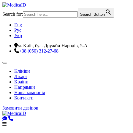
Search for:
Search Button
Eng
Рус
Укр
м. Київ, бул. Дружби Народів, 5-А
+38 (050) 312-27-68
Клініки
Лікарі
Країни
Напрямки
Наша компанія
Контакти
Замовити дзвінок