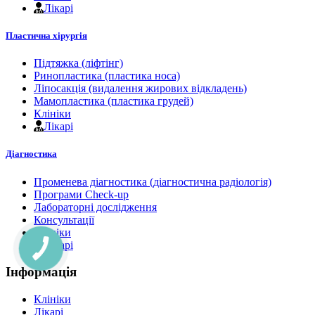
Лікарі
Пластична хірургія
Підтяжка (ліфтінг)
Ринопластика (пластика носа)
Ліпосакція (видалення жирових відкладень)
Мамопластика (пластика грудей)
Клініки
Лікарі
Діагностика
Променева діагностика (діагностична радіологія)
Програми Check-up
Лабораторні дослідження
Консультації
Клініки
Лікарі
Інформація
Клініки
Лікарі