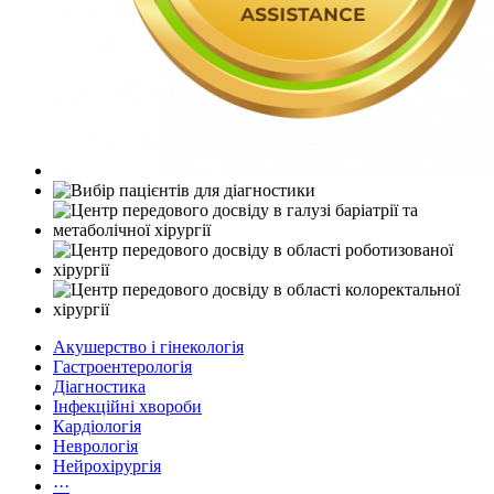
Акушерство і гінекологія
Гастроентерологія
Діагностика
Інфекційні хвороби
Кардіологія
Неврологія
Нейрохірургія
···