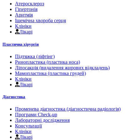
Атеросклероз
Гіпертонія
Аритмія
Ішемічна хвороба серця
Клініки
Лікарі
Пластична хірургія
Підтяжка (ліфтінг)
Ринопластика (пластика носа)
Ліпосакція (видалення жирових відкладень)
Мамопластика (пластика грудей)
Клініки
Лікарі
Діагностика
Променева діагностика (діагностична радіологія)
Програми Check-up
Лабораторні дослідження
Консультації
Клініки
Лікарі