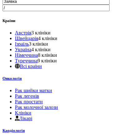
Країни
Австрія
3 клініки
Швейцарія
4 клініки
Ізраїль
3 клініки
Україна
4 клініки
Німеччина
8 клініки
Туреччина
9 клініки
Всі країни
Онкологія
Рак шийки матки
Рак легенів
Рак простати
Рак молочної залози
Клініки
Лікарі
Кардіологія