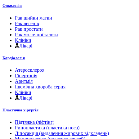
Онкологія
Рак шийки матки
Рак легенів
Рак простати
Рак молочної залози
Клініки
Лікарі
Кардіологія
Атеросклероз
Гіпертонія
Аритмія
Ішемічна хвороба серця
Клініки
Лікарі
Пластична хірургія
Підтяжка (ліфтінг)
Ринопластика (пластика носа)
Ліпосакція (видалення жирових відкладень)
Мамопластика (пластика грудей)