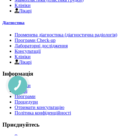
Клініки
Лікарі
Діагностика
Променева діагностика (діагностична радіологія)
Програми Check-up
Лабораторні дослідження
Консультації
Клініки
Лікарі
Інформація
Клініки
Лікарі
Програми
Процедури
Отримати консультацію
Політика конфіденційності
Приєднуйтесь