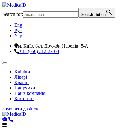
Search for:
Search Button
Eng
Рус
Укр
м. Київ, бул. Дружби Народів, 5-А
+38 (050) 312-27-68
Клініки
Лікарі
Країни
Напрямки
Наша компанія
Контакти
Замовити дзвінок