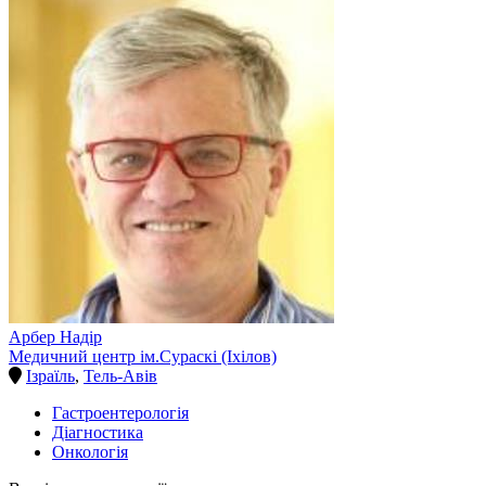
Арбер Надір
Медичний центр ім.Сураскі (Іхілов)
Ізраїль
,
Тель-Авів
Гастроентерологія
Діагностика
Онкологія