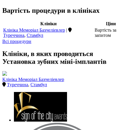
Вартість процедури в клініках
Клініки
Ціни
Клініка Меморіал Бахчеліевлер
|
Вартість за
Туреччина
,
Стамбул
запитом
Всі процедури
Клініки, в яких проводиться
Установка зубних міні-імплантів
Клініка Меморіал Бахчеліевлер
Туреччина
,
Стамбул