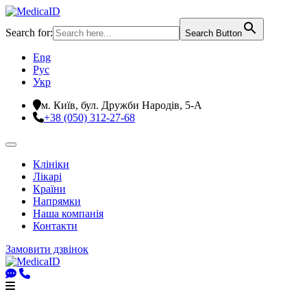
Search for:
Search Button
Eng
Рус
Укр
м. Київ, бул. Дружби Народів, 5-А
+38 (050) 312-27-68
Клініки
Лікарі
Країни
Напрямки
Наша компанія
Контакти
Замовити дзвінок