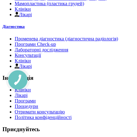
Мамопластика (пластика грудей)
Клініки
Лікарі
Діагностика
Променева діагностика (діагностична радіологія)
Програми Check-up
Лабораторні дослідження
Консультації
Клініки
Лікарі
Інформація
Клініки
Лікарі
Програми
Процедури
Отримати консультацію
Політика конфіденційності
Приєднуйтесь