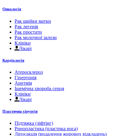
Онкологія
Рак шийки матки
Рак легенів
Рак простати
Рак молочної залози
Клініки
Лікарі
Кардіологія
Атеросклероз
Гіпертонія
Аритмія
Ішемічна хвороба серця
Клініки
Лікарі
Пластична хірургія
Підтяжка (ліфтінг)
Ринопластика (пластика носа)
Ліпосакція (видалення жирових відкладень)