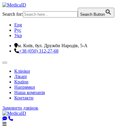
Search for:
Search Button
Eng
Рус
Укр
м. Київ, бул. Дружби Народів, 5-А
+38 (050) 312-27-68
Клініки
Лікарі
Країни
Напрямки
Наша компанія
Контакти
Замовити дзвінок