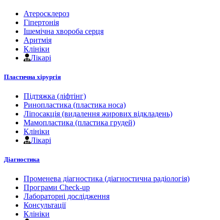
Атеросклероз
Гіпертонія
Ішемічна хвороба серця
Аритмія
Клініки
Лікарі
Пластична хірургія
Підтяжка (ліфтінг)
Ринопластика (пластика носа)
Ліпосакція (видалення жирових відкладень)
Мамопластика (пластика грудей)
Клініки
Лікарі
Діагностика
Променева діагностика (діагностична радіологія)
Програми Check-up
Лабораторні дослідження
Консультації
Клініки