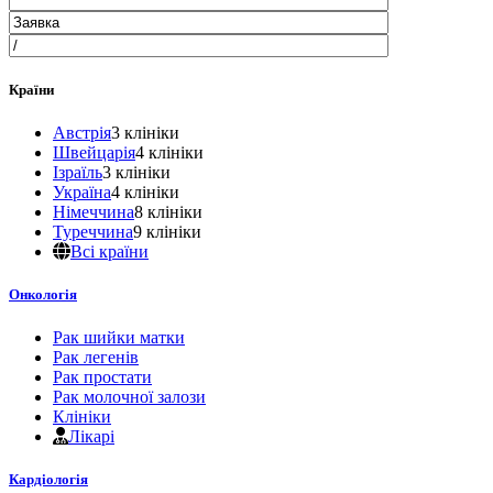
Країни
Австрія
3 клініки
Швейцарія
4 клініки
Ізраїль
3 клініки
Україна
4 клініки
Німеччина
8 клініки
Туреччина
9 клініки
Всі країни
Онкологія
Рак шийки матки
Рак легенів
Рак простати
Рак молочної залози
Клініки
Лікарі
Кардіологія