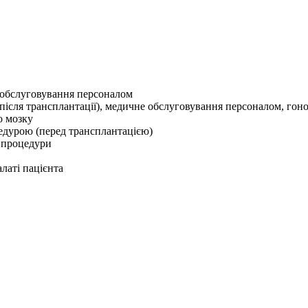
не обслуговування персоналом
після трансплантації), медичне обслуговування персоналом, гонора
о мозку
оцедурою (перед трансплантацією)
я процедури
латі пацієнта