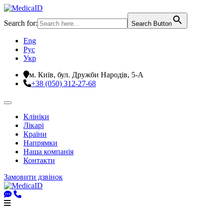
Search for:
Search Button
Eng
Рус
Укр
м. Київ, бул. Дружби Народів, 5-А
+38 (050) 312-27-68
Клініки
Лікарі
Країни
Напрямки
Наша компанія
Контакти
Замовити дзвінок