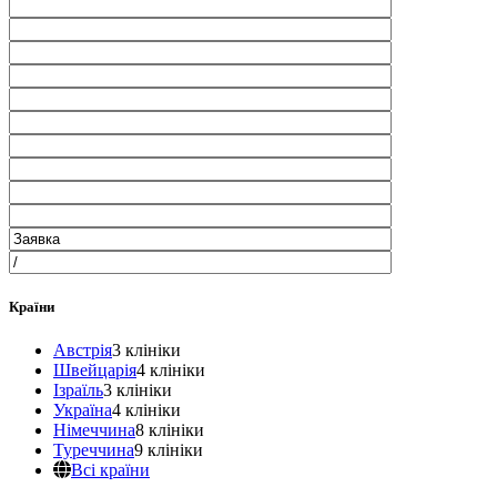
Країни
Австрія
3 клініки
Швейцарія
4 клініки
Ізраїль
3 клініки
Україна
4 клініки
Німеччина
8 клініки
Туреччина
9 клініки
Всі країни