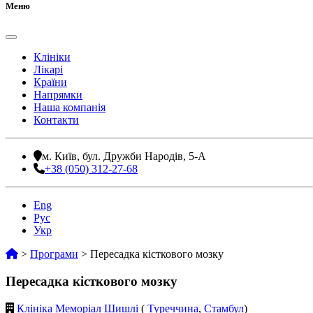
Меню
Клініки
Лікарі
Країни
Напрямки
Наша компанія
Контакти
м. Київ, бул. Дружби Народів, 5-А
+38 (050) 312-27-68
Eng
Рус
Укр
>
Програми
>
Пересадка кісткового мозку
Пересадка кісткового мозку
Клініка Меморіал Шишлі
(
Туреччина
,
Стамбул
)