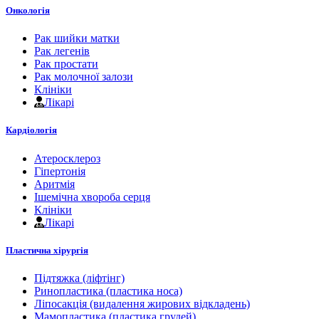
Онкологія
Рак шийки матки
Рак легенів
Рак простати
Рак молочної залози
Клініки
Лікарі
Кардіологія
Атеросклероз
Гіпертонія
Аритмія
Ішемічна хвороба серця
Клініки
Лікарі
Пластична хірургія
Підтяжка (ліфтінг)
Ринопластика (пластика носа)
Ліпосакція (видалення жирових відкладень)
Мамопластика (пластика грудей)