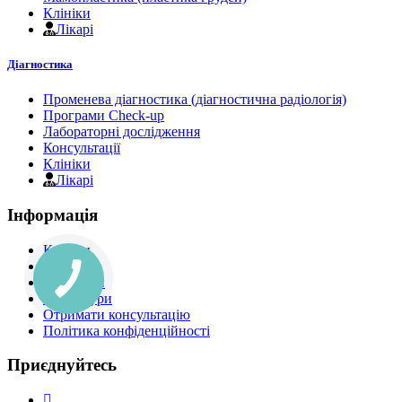
Клініки
Лікарі
Діагностика
Променева діагностика (діагностична радіологія)
Програми Check-up
Лабораторні дослідження
Консультації
Клініки
Лікарі
Інформація
Клініки
Лікарі
Програми
Процедури
Отримати консультацію
Політика конфіденційності
Приєднуйтесь