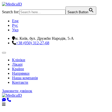
Search for:
Search Button
Eng
Рус
Укр
м. Київ, бул. Дружби Народів, 5-А
+38 (050) 312-27-68
Клініки
Лікарі
Країни
Напрямки
Наша компанія
Контакти
Замовити дзвінок