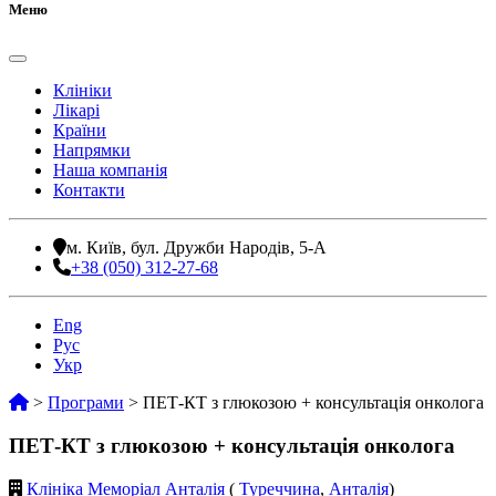
Меню
Клініки
Лікарі
Країни
Напрямки
Наша компанія
Контакти
м. Київ, бул. Дружби Народів, 5-А
+38 (050) 312-27-68
Eng
Рус
Укр
>
Програми
>
ПЕТ-КТ з глюкозою + консультація онколога
ПЕТ-КТ з глюкозою + консультація онколога
Клініка Меморіал Анталія
(
Туреччина
,
Анталія
)