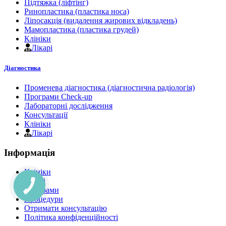
Підтяжка (ліфтінг)
Ринопластика (пластика носа)
Ліпосакція (видалення жирових відкладень)
Мамопластика (пластика грудей)
Клініки
Лікарі
Діагностика
Променева діагностика (діагностична радіологія)
Програми Check-up
Лабораторні дослідження
Консультації
Клініки
Лікарі
Інформація
Клініки
Лікарі
Програми
Процедури
Отримати консультацію
Політика конфіденційності