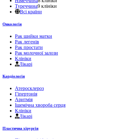
Німеччина
8 клініки
Туреччина
9 клініки
Всі країни
Онкологія
Рак шийки матки
Рак легенів
Рак простати
Рак молочної залози
Клініки
Лікарі
Кардіологія
Атеросклероз
Гіпертонія
Аритмія
Ішемічна хвороба серця
Клініки
Лікарі
Пластична хірургія